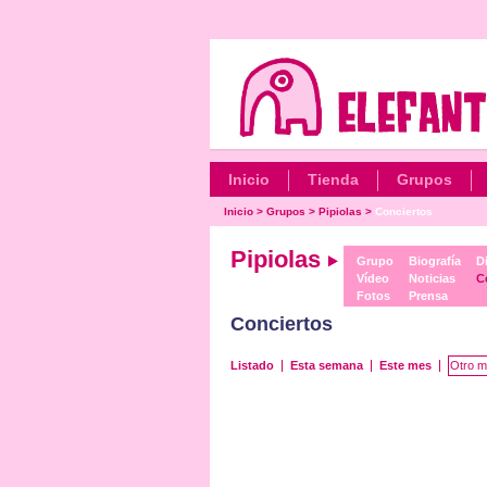
Inicio
Tienda
Grupos
Inicio
>
Grupos
>
Pipiolas
>
Conciertos
Pipiolas
Grupo
Biografía
D
Vídeo
Noticias
C
Fotos
Prensa
Conciertos
Listado
Esta semana
Este mes
Otro m