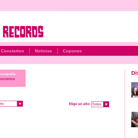
Conciertos
Noticias
Cupones
Di
iscografía
onciertos
es
Elige un año:
Todos