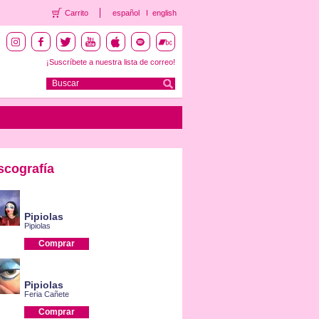
Carrito
español
english
¡Suscríbete a nuestra lista de correo!
scografía
Pipiolas
Pipiolas
Comprar
Pipiolas
Feria Cañete
Comprar