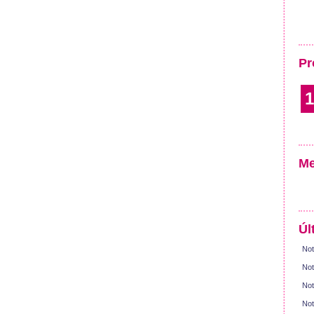
Pr
1
Me
Úl
Not
Not
Not
Not