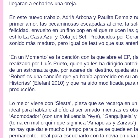
llegaran a echarles una oreja.
En este nuevo trabajo, Adrià Arbona y Paulita Demaiz n
primer amor, las pecaminosas escapadas al cine, la sol
felicidad, envuelto en un fino pop en el que relucen las g
estilo La Casa Azul y Cola jet Set. Producidos por Gera
sonido más maduro, pero igual de festivo que sus anteri
‘En un Momento’ es la canción con la que abre el EP, (l
realizado por Lluís Prieto, quien ya les ha dirigido anter
de un astronauta que, por azares del destino, queda atra
‘Robot’ es una canción que ya había aparecido en su an
Historias’ (Elefant 2010) y que ha sido modificada para 
producción.
Lo mejor viene con ‘Siesta’, pieza que se recarga en un
ideal para hablarle al oído al ser amado mientras es obs
‘Acomodador’ (con una influencia Yeyé), ´Sanguijuela’ y 
(tema en mallorquín que significa ‘Amapolas y Zarzas’)
no hay que darle mucho tiempo para que se quede en l
permanente, ideal para escucharlo con la novia en una d