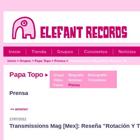
Inicio
Tienda
Grupos
Conciertos
Noticias
Inicio
>
Grupos
>
Papa Topo
>
Prensa
>
Transmissions Mag [Mex]: Reseña "R...
Papa Topo
Grupo
Biografía
Discografía
Vídeo
Noticias
Conciertos
Fotos
Prensa
Prensa
<< anterior
17/07/2012
Transmissions Mag [Mex]: Reseña "Rotación Y T