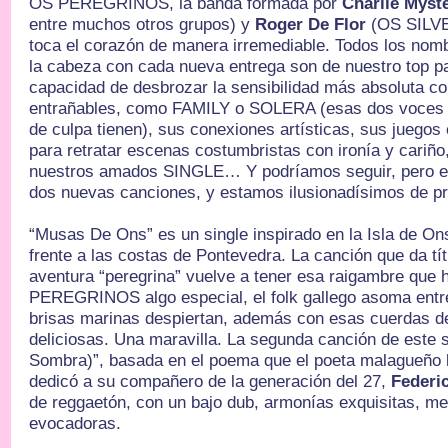
OS PEREGRINOS, la banda formada por
Charlie Myst
entre muchos otros grupos) y
Roger De Flor
(OS SILV
toca el corazón de manera irremediable. Todos los nom
la cabeza con cada nueva entrega son de nuestro top par
capacidad de desbrozar la sensibilidad más absoluta co
entrañables, como FAMILY o SOLERA (esas dos voces 
de culpa tienen), sus conexiones artísticas, sus juegos e
para retratar escenas costumbristas con ironía y cariño
nuestros amados SINGLE… Y podríamos seguir, pero e
dos nuevas canciones, y estamos ilusionadísimos de pr
“Musas De Ons” es un single inspirado en la Isla de Ons
frente a las costas de Pontevedra. La canción que da tí
aventura “peregrina” vuelve a tener esa raigambre que
PEREGRINOS algo especial, el folk gallego asoma entre 
brisas marinas despiertan, además con esas cuerdas d
deliciosas. Una maravilla. La segunda canción de este s
Sombra)”, basada en el poema que el poeta malagueño
dedicó a su compañero de la generación del 27,
Federi
de reggaetón, con un bajo dub, armonías exquisitas, me
evocadoras.