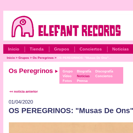
Inicio
Tienda
Grupos
Conciertos
Noticias
Inicio
>
Grupos
>
Os Peregrinos
>
OS PEREGRINOS: "Musas De Ons"...
Os Peregrinos
Grupo
Biografía
Discografía
Vídeo
Noticias
Conciertos
Fotos
Prensa
<< noticia anterior
01/04/2020
OS PEREGRINOS: "Musas De Ons" S