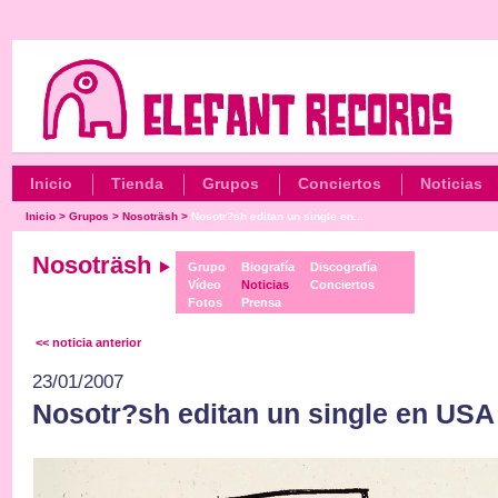
Inicio
Tienda
Grupos
Conciertos
Noticias
Inicio
>
Grupos
>
Nosoträsh
>
Nosotr?sh editan un single en...
Nosoträsh
Grupo
Biografía
Discografía
Vídeo
Noticias
Conciertos
Fotos
Prensa
<< noticia anterior
23/01/2007
Nosotr?sh editan un single en USA