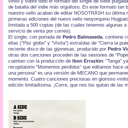
vinilo y sobre todo el formato del single de siete pulgad
de batalla del indie más orgulloso. En este formato tan
nuestro sello acaban de editar NOSOTRÄSH su última re
primeras ediciones del nuevo sello neoyorquino Hugpat
limitada a 500 copias (de las cuales tenemos algunas a 
servicio de venta por correo).
El single, con portada de
Pedro Balmaseda
, contiene 
ellas ("Pez globo" y "Visita") extraídas de "Cierra la puer
reciente disco de las gijonesas, producido por
Pedro Vi
otras dos canciones proceden de las sesiones de "Popem
cuentan con la producción de
Ibon Errazkin
: "Tanga" y
recopilatorio "Momentos perdidos" que editamos hace u
una persona" es una versión de MECANO que permanecí
momento. Cuatro canciones preciosas en glorioso vinilo
edición limitadísima. ¡Corre, que nos los quitan de las 