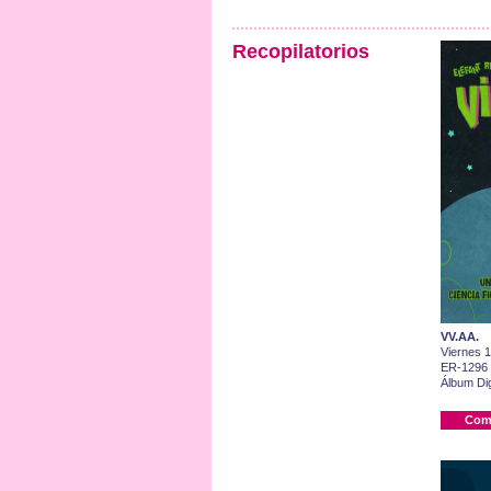
Recopilatorios
VV.AA.
Viernes 
ER-1296
Álbum Dig
Com