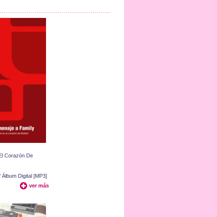
El Corazón De
 Álbum Digital [MP3]
ver más