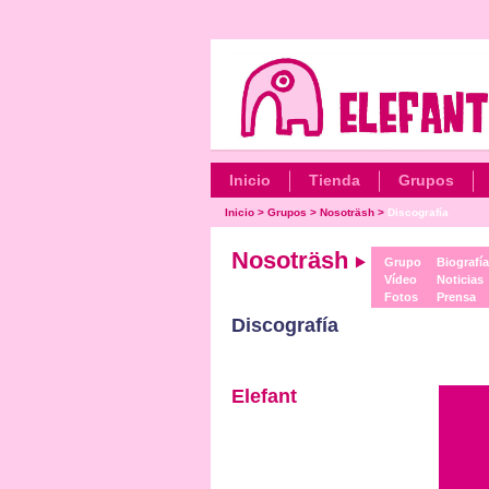
Inicio
Tienda
Grupos
Inicio
>
Grupos
>
Nosoträsh
>
Discografía
Nosoträsh
Grupo
Biografía
Vídeo
Noticias
Fotos
Prensa
Discografía
Elefant