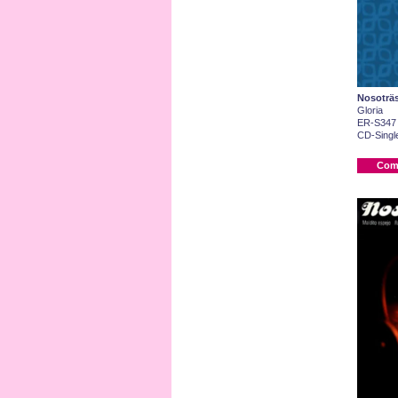
Nosoträ
Gloria
ER-S347
CD-Single
Com