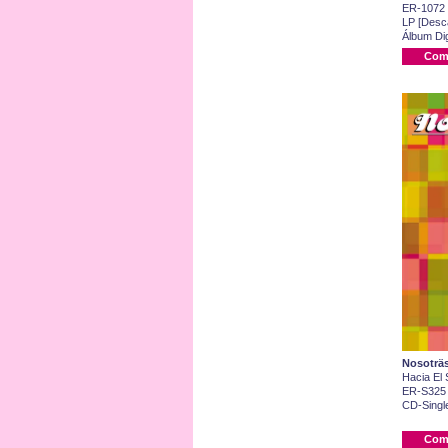
ER-1072
LP [Desca
Álbum Dig
Com
Nosoträ
Hacia El 
ER-S325
CD-Single
Com