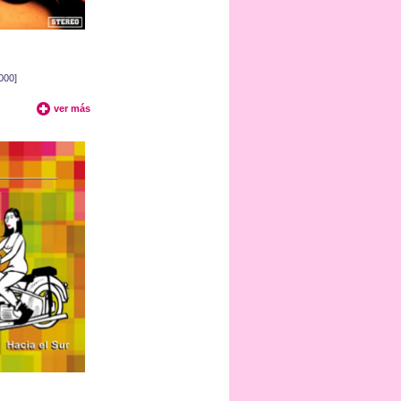
000]
ver más