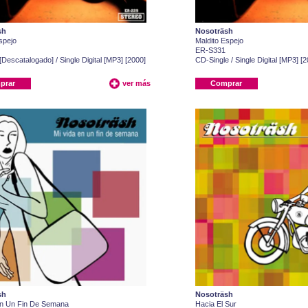
sh
Nosoträsh
spejo
Maldito Espejo
ER-S331
 [Descatalogado] / Single Digital [MP3] [2000]
CD-Single / Single Digital [MP3] [2
prar
ver más
Comprar
sh
Nosoträsh
En Un Fin De Semana
Hacia El Sur