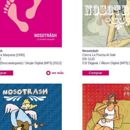
sh
Nosoträsh
ra Maqueta [1995]
Cierra La Puerta Al Salir
2
ER-1120
 [Descatalogado] / Single Digital [MP3] [2012]
CD Digipak / Álbum Digital [MP3] 
prar
ver más
Comprar