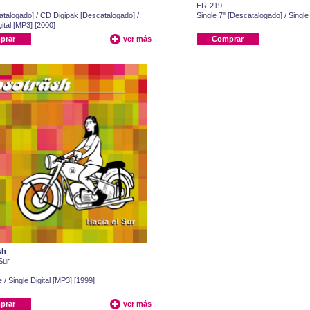
ER-219
talogado] / CD Digipak [Descatalogado] /
Single 7" [Descatalogado] / Single 
ital [MP3] [2000]
prar
ver más
Comprar
sh
Sur
 / Single Digital [MP3] [1999]
prar
ver más