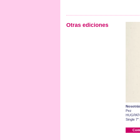
Otras ediciones
Nosoträ
Pez
HUGPAT
Single 7"
Com