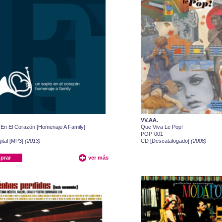
VV.AA.
 En El Corazón [Homenaje A Family]
Que Viva Le Pop!
POP-001
ital [MP3]
(2013)
CD [Descatalogado]
(2008)
prar
ver más