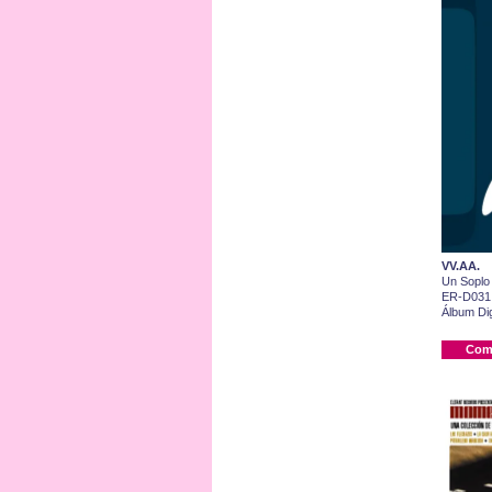
VV.AA.
Un Soplo
ER-D031
Álbum Dig
Com