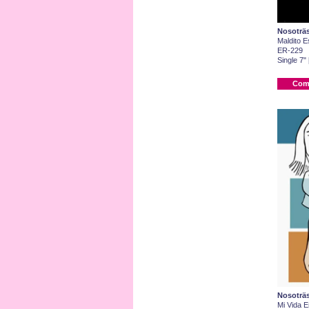
Nosoträ
Maldito E
ER-229
Single 7"
Com
Nosoträ
Mi Vida 