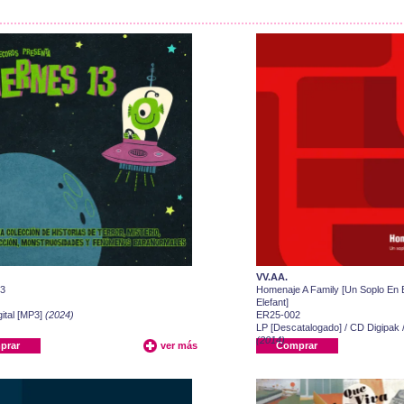
VV.AA.
13
Homenaje A Family [Un Soplo En 
Elefant]
ital [MP3]
(2024)
ER25-002
LP [Descatalogado] / CD Digipak /
(2014)
prar
ver más
Comprar