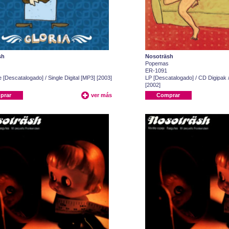
sh
Nosoträsh
Popemas
ER-1091
 [Descatalogado] / Single Digital [MP3] [2003]
LP [Descatalogado] / CD Digipak /
[2002]
prar
ver más
Comprar