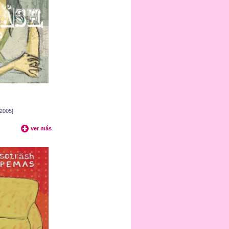
[2005]
ver más