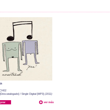
sh
CH02
 [Descatalogado] / Single Digital [MP3]
(2011)
prar
ver más