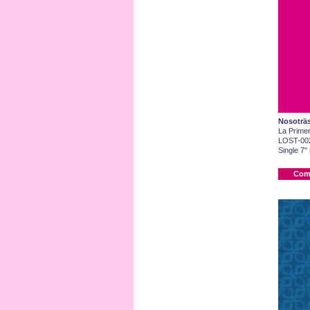
Nosoträ
La Prime
LOST-00
Single 7"
Com