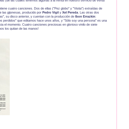
ias (de las cuales tenemos algunas a la venta en nuestro servicio de venta
ntiene cuatro canciones. Dos de ellas ("Pez globo" y "Visita") extraídas de
 de las gijonesas, producido por
Pedro Vigil
y
Xel Pereda
. Las otras dos
", su disco anterior, y cuentan con la producción de
Ibon Errazkin
:
tos perdidos" que editamos hace unos años, y "Sólo soy una persona" es una
 el momento. Cuatro canciones preciosas en glorioso vinilo de siete
nos los quitan de las manos!