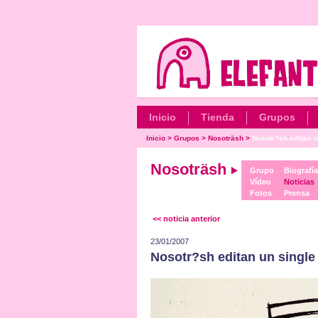
Inicio
Tienda
Grupos
Inicio
>
Grupos
>
Nosoträsh
>
Nosotr?sh editan un
Nosoträsh
Grupo
Biografía
Vídeo
Noticias
Fotos
Prensa
<< noticia anterior
23/01/2007
Nosotr?sh editan un singl