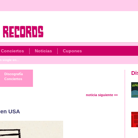
Conciertos
Noticias
Cupones
 single en...
Di
Discografía
Conciertos
noticia siguiente >>
e en USA