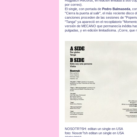
Hugpatch Records, en edición limitada a 500 cop
por correo).
El single, con portada de
Pedro Balmaseda
, co
"Cierra la puerta al salir", el más reciente disco
canciones proceden de las sesiones de "Popemas
"Tanga" ya apareció en el recopilatorio "Momen
versión de MECANO que permanecía inédita hasta
pulgadas, y en edición limitadísima. ¡Corre, que 
NOSOTR?SH: editan un single en USA
foto: Nosotr?sh editan un single en USA