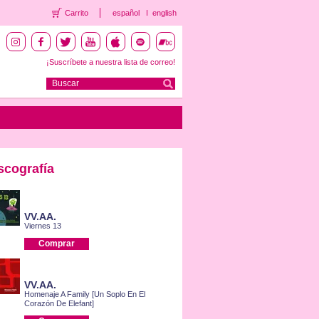
Carrito
español
english
¡Suscríbete a nuestra lista de correo!
scografía
VV.AA.
Viernes 13
Comprar
VV.AA.
Homenaje A Family [Un Soplo En El
Corazón De Elefant]