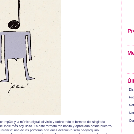
Pr
Me
Úl
Dis
Fot
Not
Not
Con
s mp3's y la música digital, el vinilo y sobre todo el formato del single de
 del indie más orgulloso. En este formato tan bonito y apreciado desde nuestro
erencia: una de las primeras ediciones del nuevo sello neoyorquino