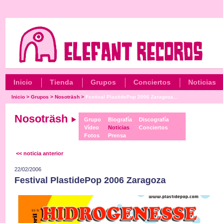
Inicio
Tienda
Grupos
Conciertos
Noticias
Inicio
>
Grupos
>
Nosoträsh
>
Festival PlastidePop 2006 Zaragoza...
Nosoträsh
Grupo
Biografía
Discografía
Vídeo
Noticias
Conciertos
Fotos
Prensa
<< noticia anterior
22/02/2006
Festival PlastidePop 2006 Zaragoza