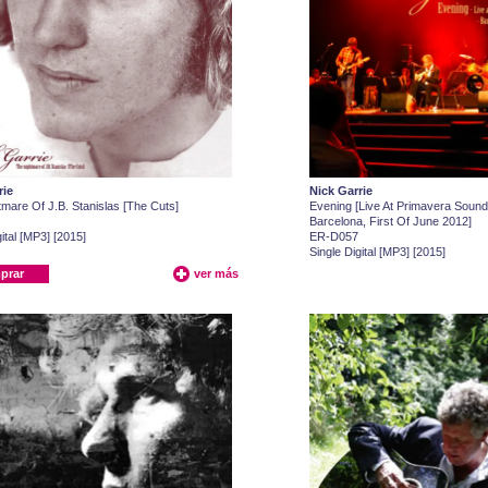
rie
Nick Garrie
mare Of J.B. Stanislas [The Cuts]
Evening [Live At Primavera Sound 
Barcelona, First Of June 2012]
ital [MP3] [2015]
ER-D057
Single Digital [MP3] [2015]
prar
ver más