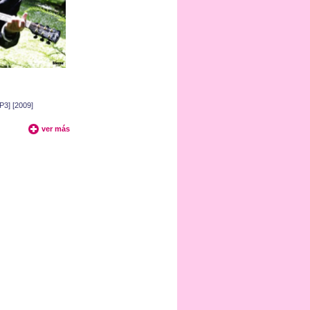
P3] [2009]
ver más