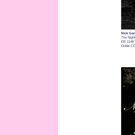
Nick Gar
The Night
ER-1148
Doble-CD