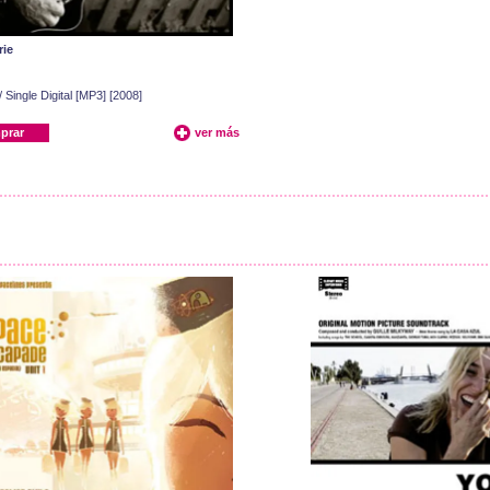
rie
/ Single Digital [MP3] [2008]
prar
ver más