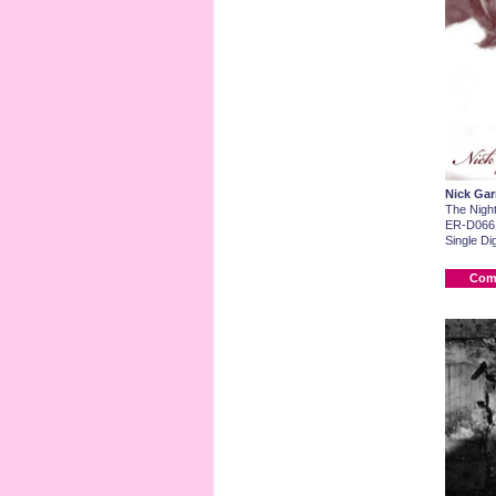
Nick Gar
The Night
ER-D066
Single Dig
Com