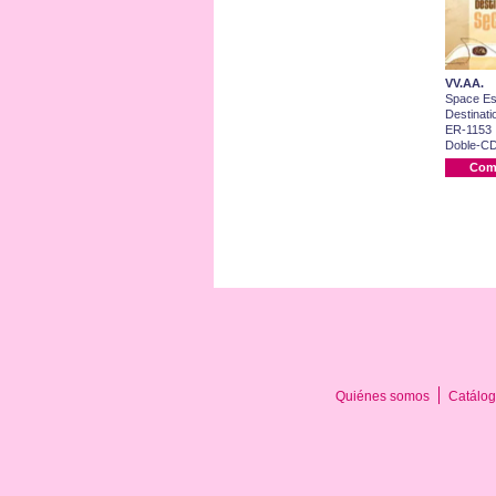
VV.AA.
Space Esc
Destinati
ER-1153
Doble-CD 
Com
Quiénes somos
Catálog