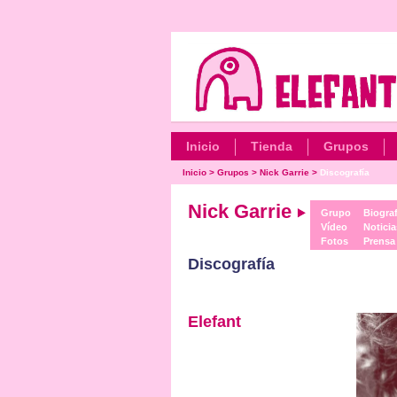
Inicio
Tienda
Grupos
Inicio
>
Grupos
>
Nick Garrie
>
Discografía
Nick Garrie
Grupo
Biograf
Vídeo
Noticia
Fotos
Prensa
Discografía
Elefant