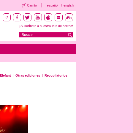
Carrito
español
english
¡Suscríbete a nuestra lista de correo!
Elefant
Otras ediciones
Recopilatorios