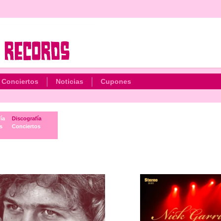
Conciertos
Noticias
Cupones
ía
Discografía
s
Conciertos