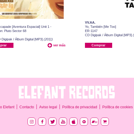
VV.AA.
apade [Aventura Espacial] Unit 1 -
Yo, También [Me Too]
on: Pluto Sector 68
ER-1147
CD Digipak / Álbum Digital [MP3]
Digipak / Álbum Digital [MP3]
(2011)
prar
ver más
Comprar
o Elefant
Contacto
Aviso legal
Política de privacidad
Política de cookies