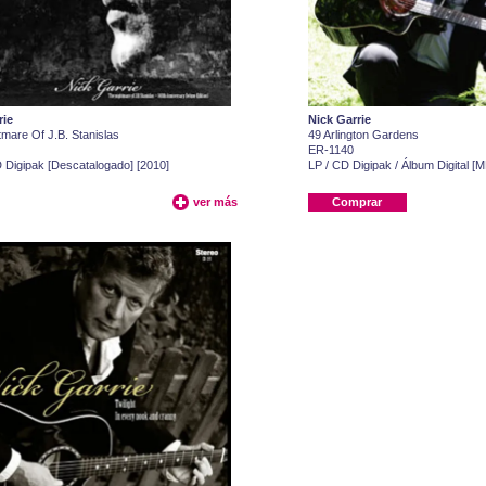
rie
Nick Garrie
mare Of J.B. Stanislas
49 Arlington Gardens
ER-1140
 Digipak [Descatalogado] [2010]
LP / CD Digipak / Álbum Digital [M
ver más
Comprar