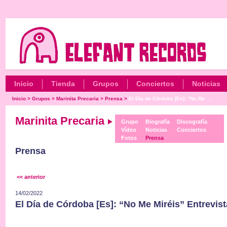
Inicio
Tienda
Grupos
Conciertos
Noticias
Inicio
>
Grupos
>
Marinita Precaria
>
Prensa
>
El Día de Córdoba [Es]: “No Me ...
Marinita Precaria
Grupo
Biografía
Discografía
Vídeo
Noticias
Conciertos
Fotos
Prensa
Prensa
<< anterior
14/02/2022
El Día de Córdoba [Es]: “No Me Miréis” Entrevist