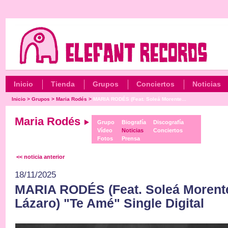
Inicio
Tienda
Grupos
Conciertos
Noticias
Inicio
>
Grupos
>
Maria Rodés
>
MARIA RODÉS (Feat. Soleá Morente...
Maria Rodés
Grupo
Biografía
Discografía
Vídeo
Noticias
Conciertos
Fotos
Prensa
<< noticia anterior
18/11/2025
MARIA RODÉS (Feat. Soleá Morent
Lázaro) "Te Amé" Single Digital