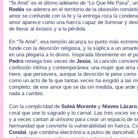
“Te Amé” es el último adelanto de “Lo Que Me Pasa”, un
Rodés
se adentra en el territorio de la obsesión románt
amor se confunde con la fe y la entrega roza la condena.
amor aparece como una fuerza capaz de iluminar y destru
de llevar al éxtasis y a la pérdida.
En “Te Amé”, esa tensión alcanza su punto más extrem
funde con la devoción religiosa, y la súplica a un aman
en una plegaria a lo divino. Inspirada libremente en el p
Pedro
reniega tres veces de
Jesús
, la canción conviert
confesión íntima y contemporánea: una mujer que ama i
hiere, que persevera, aunque la devoción le pese como
como un acto de fe que tantas veces ha exigido a las m
completo; de ese amor que se da sin medida, que arde y
nada a cambio.
Con la complicidad de
Soleá Morente
y
Nieves Lázaro
coral que une lo sagrado y lo carnal. Las tres voces se
y a veces cantan al unísono para crear un espacio de s
hermandad que convierte la vulnerabilidad en fuerza. C
Condal
, que combina electrónica a pulso de dancehall, 