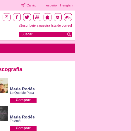
Carrito
español
english
¡Suscríbete a nuestra lista de correo!
scografía
Maria Rodés
Lo Que Me Pasa
Comprar
Maria Rodés
Te Amé
Comprar