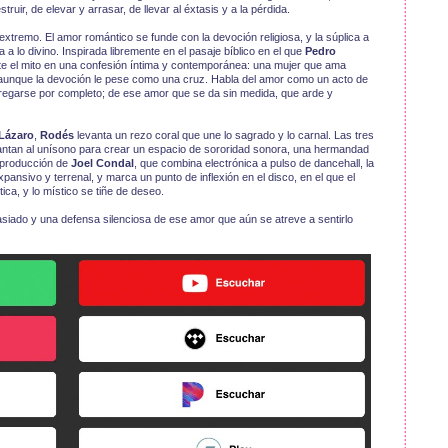
uir, de elevar y arrasar, de llevar al éxtasis y a la pérdida.
tremo. El amor romántico se funde con la devoción religiosa, y la súplica a
a lo divino. Inspirada libremente en el pasaje bíblico en el que
Pedro
rte el mito en una confesión íntima y contemporánea: una mujer que ama
, aunque la devoción le pese como una cruz. Habla del amor como un acto de
tregarse por completo; de ese amor que se da sin medida, que arde y
Lázaro
,
Rodés
levanta un rezo coral que une lo sagrado y lo carnal. Las tres
ntan al unísono para crear un espacio de sororidad sonora, una hermandad
a producción de
Joel Condal
, que combina electrónica a pulso de dancehall, la
pansivo y terrenal, y marca un punto de inflexión en el disco, en el que el
a, y lo místico se tiñe de deseo.
siado y una defensa silenciosa de ese amor que aún se atreve a sentirlo