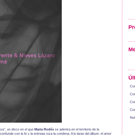
Pr
Me
Úl
Con
Con
Con
Con
Not
sa”, un disco en el que
Maria Rodés
se adentra en el territorio de la
onfunde con la fe y la entrega roza la condena. A lo largo del álbum, el amor