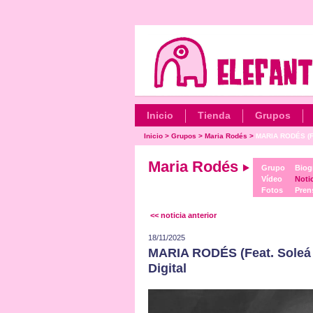
Inicio
Tienda
Grupos
Inicio
>
Grupos
>
Maria Rodés
>
MARIA RODÉS (Fe
Maria Rodés
Grupo
Biog
Vídeo
Noti
Fotos
Pren
<< noticia anterior
18/11/2025
MARIA RODÉS (Feat. Soleá 
Digital