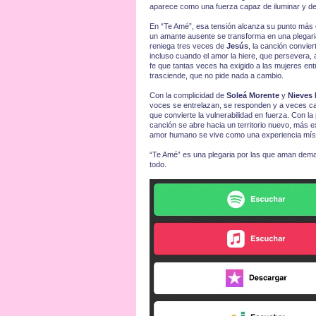
aparece como una fuerza capaz de iluminar y destr
En “Te Amé”, esa tensión alcanza su punto más ex
un amante ausente se transforma en una plegaria 
reniega tres veces de
Jesús
, la canción convie
incluso cuando el amor la hiere, que persevera
fe que tantas veces ha exigido a las mujeres en
trasciende, que no pide nada a cambio.
Con la complicidad de
Soleá Morente
y
Nieves 
voces se entrelazan, se responden y a veces ca
que convierte la vulnerabilidad en fuerza. Con l
canción se abre hacia un territorio nuevo, más ex
amor humano se vive como una experiencia místic
“Te Amé” es una plegaria por las que aman dema
todo.