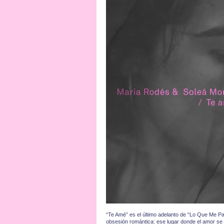
“Te Amé” es el último adelanto de “Lo Que Me Pa
obsesión romántica: ese lugar donde el amor se c