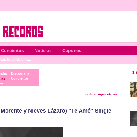
Conciertos
Noticias
Cupones
at. Soleá Morente...
Di
rafía
Discografía
cias
Conciertos
sa
noticia siguiente >>
Morente y Nieves Lázaro) "Te Amé" Single