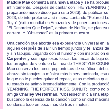
Maddie Mae
comienza una nueva etapa y se ha propues
infinitamente. Después de cantar con THE YEARNING (
preparando nuevo disco para este 2026), de publicar su
2023, de interpretarse a sí misma cantando “Polaroid Lo
Tuya” (éxito mundial en Amazon) y de poner canciones a
“El Desorden Que Dejas”, ambas de Netflix, se plantea 
carrera. Y “Obsessed” es la primera muestra.
Una canción que aborda esa experiencia universal en la
alguien después de salir un tiempo juntos y te lanzas de 
y sin tapujos. Jugando con el humor y con inspiración 
Carpenter
y sus ingeniosas letras, las líneas de bajo 
los arreglos de viento en la línea de THE STYLE COU
Mae
conserva los tonos pop oníricos de su álbum debut,
abraza sin tapujos la música más hipervitaminada, esa q
la que no le puedes quitar el repeat, esas melodías que
tu estado de ánimo irremediablemente. Con la producc
YEARNING, THE PERFECT KISS, SUNLIT), como no pod
amiga
Charley Westerman
, “Obsessed” inicia una eta
buscando la esencia de la canción como unidad máxima 
condensa todo en poco más de tres minutos.