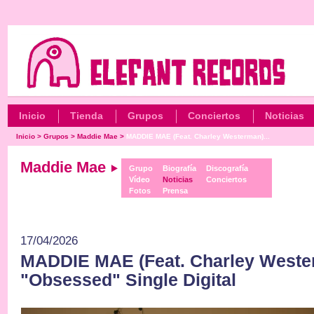
Inicio
Tienda
Grupos
Conciertos
Noticias
Inicio
>
Grupos
>
Maddie Mae
>
MADDIE MAE (Feat. Charley Westerman)...
Maddie Mae
Grupo
Biografía
Discografía
Vídeo
Noticias
Conciertos
Fotos
Prensa
17/04/2026
MADDIE MAE (Feat. Charley Weste
"Obsessed" Single Digital