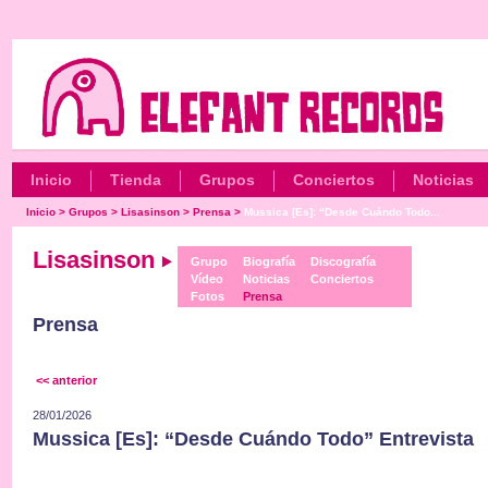
Inicio
Tienda
Grupos
Conciertos
Noticias
Inicio
>
Grupos
>
Lisasinson
>
Prensa
>
Mussica [Es]: “Desde Cuándo Todo...
Lisasinson
Grupo
Biografía
Discografía
Vídeo
Noticias
Conciertos
Fotos
Prensa
Prensa
<< anterior
28/01/2026
Mussica [Es]: “Desde Cuándo Todo” Entrevista