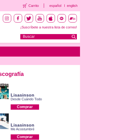
Carrito
español
english
¡Suscríbete a nuestra lista de correo!
scografía
Lisasinson
Desde Cuándo Todo
Comprar
Lisasinson
Me Acostumbré
Comprar