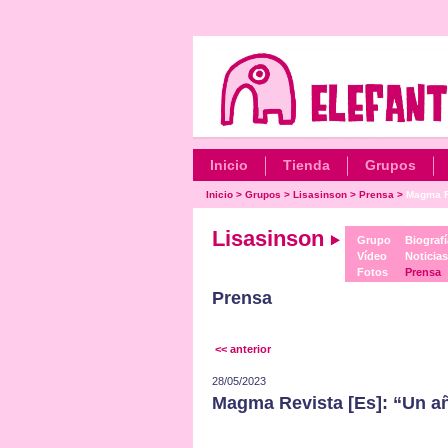
Inicio
Tienda
Grupos
Inicio
>
Grupos
>
Lisasinson
>
Prensa
>
Magma Re
Lisasinson
Grupo
Biografí
Vídeo
Noticias
Fotos
Prensa
Prensa
<< anterior
28/05/2023
Magma Revista [Es]: “Un a