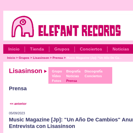
Inicio
Tienda
Grupos
Conciertos
Noticias
Inicio
>
Grupos
>
Lisasinson
>
Prensa
>
Music Magazine [Jp]: "Un Año De Ca...
Lisasinson
Grupo
Biografía
Discografía
Vídeo
Noticias
Conciertos
Fotos
Prensa
Prensa
<< anterior
05/09/2023
Music Magazine [Jp]: "Un Año De Cambios" Anu
Entrevista con Lisasinson