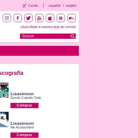
Carrito
español
english
¡Suscríbete a nuestra lista de correo!
scografía
Lisasinson
Desde Cuándo Todo
Comprar
Lisasinson
Me Acostumbré
Comprar