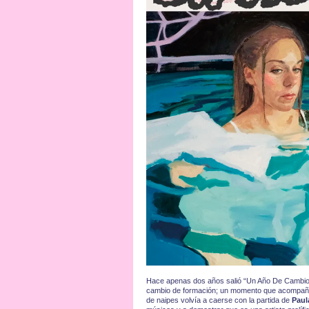
Hace apenas dos años salió “Un Año De Cambios
cambio de formación; un momento que acompañaba
de naipes volvía a caerse con la partida de
Paul