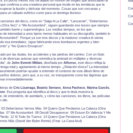
fica. En pocos meses nos ha dejado un montón de singles que anunciaban la
Not
ue confirma a una creadora personal que incide en las temáticas que la
Con
recuperar la ilusión y disfrutar del momento. Cosas que son cercanas y
para un sábado eufórico como para un domingo lluvioso.
Con
canciones del disco, como en “Salgo A La Calle”, “Lanzarote”, “Deberíamos
Con
(Otra Vez)” o “Me Acostumbré”, siguen guardando ese tesoro que siempre
o también fuerte y superenérgica. Los medios tiempos, en los que
o de intensidad a unos bpms menos habituales en su discografía, también lo
costumbré”. Porque ya son tres discos y la madurez creativa le sienta
do esa inmediatez, sigue fabricando esos bombazos urgentes y bien
rdo” y “No Quiero Envejecer”.
do por las dudas, los accidentes y las piedras del camino. Con un título
o de diversas autoras que reivindica la amistad en múltiples y diversas
lia”, de
John Everett Millais
, diseñada por
Alfonso
, este disco refleja la
trega total y agotamiento al mismo tiempo. ¿Relación tóxica? La intensidad
o asumiendo podrían ayudar a entender el contexto de este álbum lleno de
ueños dolores, pero que, a su vez, es transparente como las lágrimas que
nan irremediablemente.
 letras de
Cris Lizarraga
,
Beatriz Serrano
,
Anna Pacheco
,
Marina Garcés
,
sto
. Esa pregunta que identifica al disco y que lo titula muestra la
, de entenderlo, de asimilarlo, y cómo las canciones, los libros, las películas
 ello.
te 03 Deberíamos Vernos Más 04 Quiero Que Perdamos La Cabeza (Otra
as 07 Me Acostumbré 08 Decidí Desaparecer 09 Estuve En València Y Me
 Pierdo 12 Si Todo Se Tuerce 13 Quiero Que Perdamos La Cabeza (Otra
rnos Más (David Van Bylen Remix) (Feat. La Casa Azul)