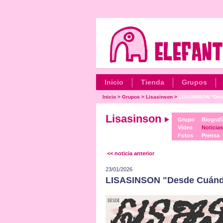
Inicio
Tienda
Grupos
Inicio
>
Grupos
>
Lisasinson
>
LISASINSON "Desd
Lisasinson
Grupo
Biografí
Vídeo
Noticias
Fotos
Prensa
<< noticia anterior
23/01/2026
LISASINSON "Desde Cuánd