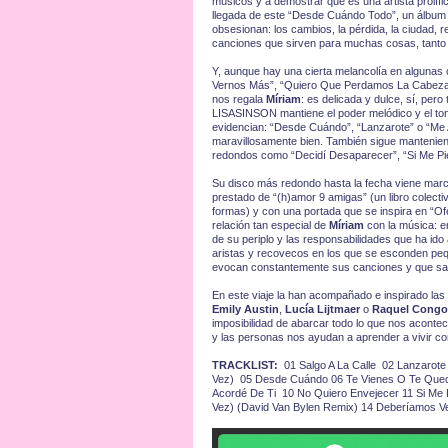
músicos y a demostrar que es una artista prolí
llegada de este “Desde Cuándo Todo”, un álbum q
obsesionan: los cambios, la pérdida, la ciudad, 
canciones que sirven para muchas cosas, tanto 
Y, aunque hay una cierta melancolía en algunas 
Vernos Más”, “Quiero Que Perdamos La Cabeza 
nos regala
Míriam
: es delicada y dulce, sí, per
LISASINSON mantiene el poder melódico y el ton
evidencian: “Desde Cuándo”, “Lanzarote” o “Me A
maravillosamente bien. También sigue mantenien
redondos como “Decidí Desaparecer”, “Si Me Pie
Su disco más redondo hasta la fecha viene marca
prestado de “(h)amor 9 amigas” (un libro colectiv
formas) y con una portada que se inspira en “Ofe
relación tan especial de
Míriam
con la música: en
de su periplo y las responsabilidades que ha id
aristas y recovecos en los que se esconden peq
evocan constantemente sus canciones y que sa
En este viaje la han acompañado e inspirado las
Emily Austin
,
Lucía Lijtmaer
o
Raquel Congo
imposibilidad de abarcar todo lo que nos acontece
y las personas nos ayudan a aprender a vivir con
TRACKLIST:
01 Salgo A La Calle 02 Lanzaro
Vez) 05 Desde Cuándo 06 Te Vienes O Te Qued
Acordé De Ti 10 No Quiero Envejecer 11 Si Me
Vez) (David Van Bylen Remix) 14 Deberíamos Ve