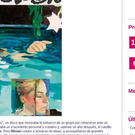
Pr
1
Me
Úl
”, un disco que mostraba el esfuerzo de un grupo por rehacerse ante un
 un crecimiento personal y creativo y, apenas un año después, el castillo
Con
a
. Pero
Míriam
vuelve a armarse de ideas, a acompañarse de grandes