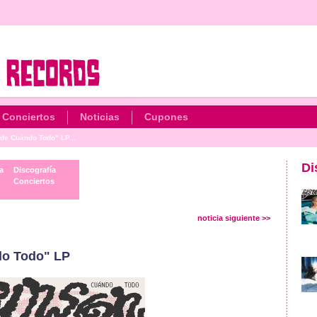
Conciertos
Noticias
Cupones
e Cuándo Todo" LP...
Di
a
Discografía
Conciertos
noticia siguiente >>
o Todo" LP