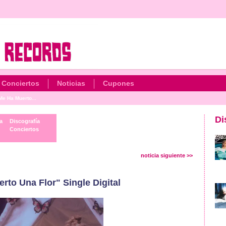
Conciertos
Noticias
Cupones
e Ha Muerto...
Di
a
Discografía
Conciertos
noticia siguiente >>
to Una Flor" Single Digital