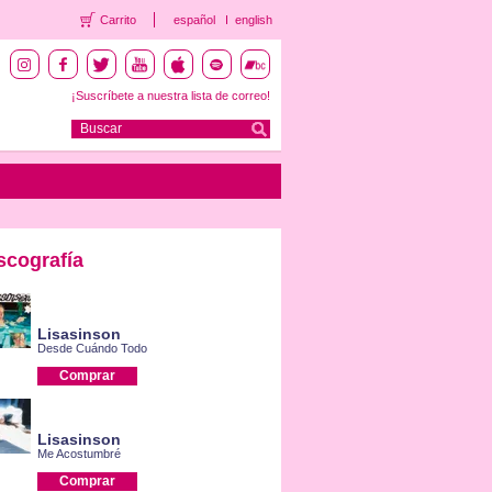
Carrito
español
english
¡Suscríbete a nuestra lista de correo!
scografía
Lisasinson
Desde Cuándo Todo
Comprar
Lisasinson
Me Acostumbré
Comprar