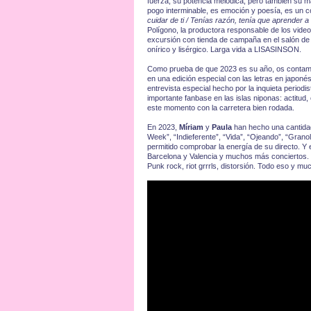
fuerza, su potencia melódica, pero también su m
pogo interminable, es emoción y poesía, es un cor
cuidar de ti / Tenías razón, tenía que aprender a
Polígono, la productora responsable de los vid
excursión con tienda de campaña en el salón de 
onírico y lisérgico. Larga vida a LISASINSON.
Como prueba de que 2023 es su año, os contamo
en una edición especial con las letras en japoné
entrevista especial hecho por la inquieta period
importante fanbase en las islas niponas: actit
este momento con la carretera bien rodada.
En 2023,
Míriam
y
Paula
han hecho una cantidad
Week”, “Indieferente”, “Vida”, “Ojeando”, “Granol
permitido comprobar la energía de su directo. Y 
Barcelona y Valencia y muchos más conciertos. Gu
Punk rock, riot grrrls, distorsión. Todo eso y