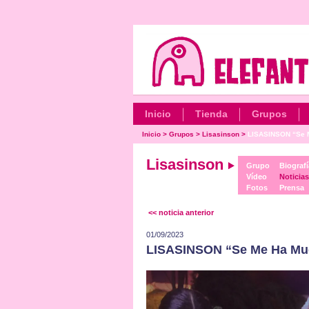
Inicio
Tienda
Grupos
Inicio
>
Grupos
>
Lisasinson
>
LISASINSON “Se M
Lisasinson
Grupo
Biografí
Vídeo
Noticias
Fotos
Prensa
<< noticia anterior
01/09/2023
LISASINSON “Se Me Ha Muer