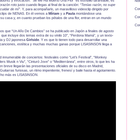
adurez y evocación. “Se Me Ha Muerto Una Flor” es estribillo tarareable, es
Not
azón roto justo cuando llegas al final de la canción:
“Tenías razón, no supe
Con
 cuidar de mí”
. Y, para acompañarlo, un maravilloso videoclip dirigido por
eoclips de NENAS. En él vemos a
Míriam
y a
Paula
montándose una
Con
su casa y, en cuanto prueban los pétalos de una flor, entran en un mundo
Con
s que “Un Año De Cambios” se ha publicado en Japón a finales de agosto
s que incluye dos temas extra de su vinilo 10”, “Perdona Mamá”, y un texto-
ista y DJ japonesa
Girlside
. Y es que lo tienen todo para desarrollar una
ud, canciones, estética y muchas muchas ganas porque LISASINSON llega a
 innumerable de conciertos: festivales como “Let’s Festival”, “Monkey
lers Musik n Viu”, “Cinturó Jove” o “Mediterránea”, entre otros, lo que les ha
en breve llegarán las presentaciones oficiales de su disco en Madrid,
itarras furiosas, un ritmo impenitente, frenesí y baile hasta el agotamiento.
 mucho más es LISASINSON.