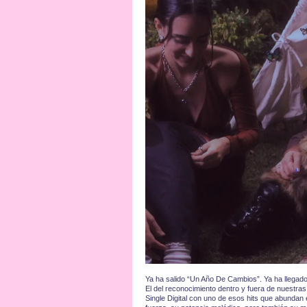
Ya ha salido “Un Año De Cambios”. Ya ha llegado
El del reconocimiento dentro y fuera de nuestras 
Single Digital con uno de esos hits que abundan