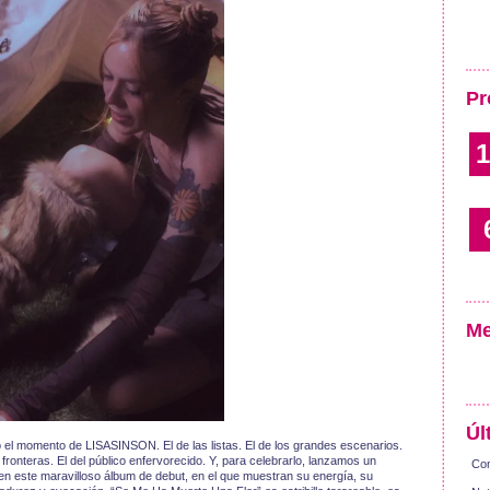
Pr
1
Me
Úl
 el momento de LISASINSON. El de las listas. El de los grandes escenarios.
fronteras. El del público enfervorecido. Y, para celebrarlo, lanzamos un
Con
 en este maravilloso álbum de debut, en el que muestran su energía, su