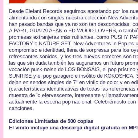
Desde Elefant Records seguimos apostando por los nu
alimentando con singles nuestra colección New Adventur
han pasado bandas que ya no son tan desconocidas,
À PART, GUATATAFÁN o ED WOOD LOVERS, o también 
promesas extranjeras más rutilantes, como PUSHY 
FACTORY o NATURE SET. New Adventures in Pop es u
compromiso e identidad, llena de sorpresas para los o
refrescantes sonidos, y los tres nuevos nombres son tr
las que sin duda también les auguramos un futuro prome
vocación punk-noise de LOS BONSÁIS, el pop prístino
SUNRISE y el pop garagero e insólito de KOKOSHCA. S
dejan en sendos singles de 7” en vinilo de color y en edi
(características identificativas de todas las referencias
muestra de lo efervescente, interesante y llamativamen
actualmente la escena pop nacional. Celebrémoslo con 
canciones.
Ediciones Limitadas de 500 copias
El vinilo incluye una descarga digital gratuita en MP