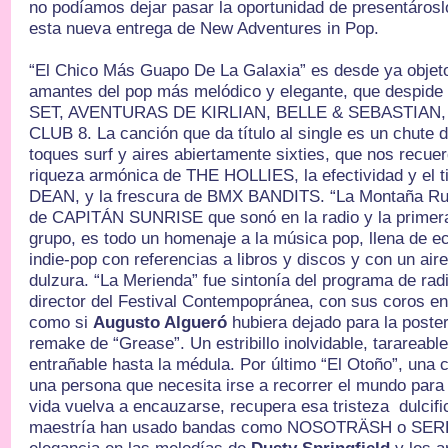
no podíamos dejar pasar la oportunidad de presentárosl
esta nueva entrega de New Adventures in Pop.
“El Chico Más Guapo De La Galaxia” es desde ya objeto
amantes del pop más melódico y elegante, que despid
SET, AVENTURAS DE KIRLIAN, BELLE & SEBASTIAN, 
CLUB 8. La canción que da título al single es un chute d
toques surf y aires abiertamente sixties, que nos recue
riqueza armónica de THE HOLLIES, la efectividad y el 
DEAN, y la frescura de BMX BANDITS. “La Montaña Rus
de CAPITÁN SUNRISE que sonó en la radio y la primer
grupo, es todo un homenaje a la música pop, llena de ec
indie-pop con referencias a libros y discos y con un air
dulzura. “La Merienda” fue sintonía del programa de ra
director del Festival Contempopránea, con sus coros en
como si
Augusto Algueró
hubiera dejado para la poste
remake de “Grease”. Un estribillo inolvidable, tarareabl
entrañable hasta la médula. Por último “El Otoño”, una 
una persona que necesita irse a recorrer el mundo para
vida vuelva a encauzarse, recupera esa tristeza dulcif
maestría han usado bandas como NOSOTRÄSH o SERP