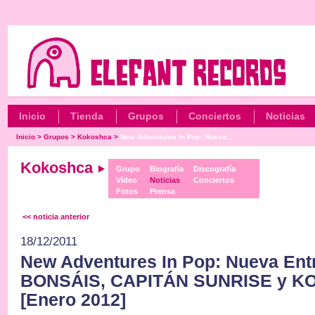
Inicio
Tienda
Grupos
Conciertos
Noticias
Inicio
>
Grupos
>
Kokoshca
>
New Adventures In Pop: Nueva...
Kokoshca
Grupo
Biografía
Discografía
Vídeo
Noticias
Conciertos
Fotos
Prensa
<< noticia anterior
18/12/2011
New Adventures In Pop: Nueva En
BONSÁIS, CAPITÁN SUNRISE y 
[Enero 2012]