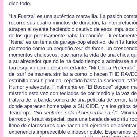
dice todo.
“La Fuerza” es una auténtica maravilla. La pasión compu
recorre sus cuatro minutos de duración, la interpretac
atrapan al oyente haciéndolo cautivo de esos impulsos
de los que precisamente habla la canción. Directamente
“Nena” es un tema de garage-pop efectivo, de riffs furi
planteado como un pequeño
tour de force
, un crescendo
momentos chulescos, que narra la vida de una chica que
a su alrededor que no le ha dado tiempo a admirarse a 
tan esquivo como desconcertante. “Mi Chica Preferida”
del surf de manera similar a como lo hacen THE RAV
estribillo casi hipnótico, repetido hasta la saciedad:
“Alí
Humor y alevosía. Finalmente en “El Bosque” siguen ma
misterio esta vez con teclados de por medio y la voz d
tratara de la banda sonora de una película de terror, la
donde aparecen homenajes a SUICIDE, y a los gritos 
Teardrop”.
“No sentirme sola al despertar en él”
. Minima
barroco y kraut espacial, para una banda de espíritu ro
lleno de claroscuros que hacen del ejercicio de adentr
experiencia impredecible e indescriptible. Esperamos qu