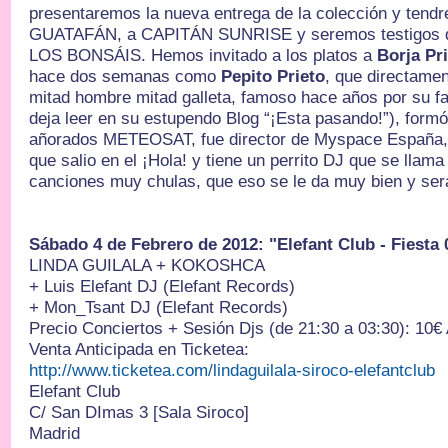
presentaremos la nueva entrega de la colección y tendr
GUATAFÁN, a CAPITÁN SUNRISE y seremos testigos de
LOS BONSÁIS. Hemos invitado a los platos a
Borja Pr
hace dos semanas como
Pepito Prieto
, que directamen
mitad hombre mitad galleta, famoso hace años por su fa
deja leer en su estupendo Blog “¡Esta pasando!”), formó
añorados METEOSAT, fue director de Myspace España, t
que salio en el ¡Hola! y tiene un perrito DJ que se llam
canciones muy chulas, que eso se le da muy bien y ser
Sábado 4 de Febrero de 2012: "Elefant Club - Fiesta 
LINDA GUILALA + KOKOSHCA
+ Luis Elefant DJ (Elefant Records)
+ Mon_Tsant DJ (Elefant Records)
Precio Conciertos + Sesión Djs (de 21:30 a 03:30): 10€ A
Venta Anticipada en Ticketea:
http://www.ticketea.com/
lindaguilala-siroco-elefant
club
Elefant Club
C/ San DImas 3 [Sala Siroco]
Madrid