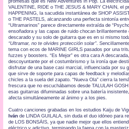
promesas que es New Adventures in Pop. La electric
VALENTINE, RIDE o THE JESUS & MARY CHAIN, el pr
HAPPENING, la sacudida instantánea de SHOP ASSI
o THE PASTELS, alcanzando una perfecta sintonía entre
“Ultramarinos” parece directamente extraída de “Psycho
ensoñadora y las capas de ruido chocan brillantemente c
descarado y su solo de guitarra que es en si mismo toda
“Ultramar, no te olvides protección solar”
. Sencillamente
tema con ecos de MARINE GIRLS pasados por una tritur
fuzzes y boosters. “Es Mejor” es otra cara A descarada,
descoyuntante por el costumbrismo y la ironía que desti
disfrutar de una base casi marcial, influenciada por su 
que sirve de soporte para capas de feedback y melodí
chicles a la suela del zapato. “Nueva Ola” cierra la te
frescura que no escuchábamos desde TALULAH GOS
esas guitarras difuminadas sobre una batería insistente
afecta simultáneamente al ánimo y a los pies.
Cuatro canciones grabadas en los estudios Kaiju de Vi
Iván
de LINDA GUILALA, sin duda el duo idóneo para r
de LOS BONSÁIS, ya que nadie mejor que ellos entiend
eléctrico y adictivo, terminando la faena con la master