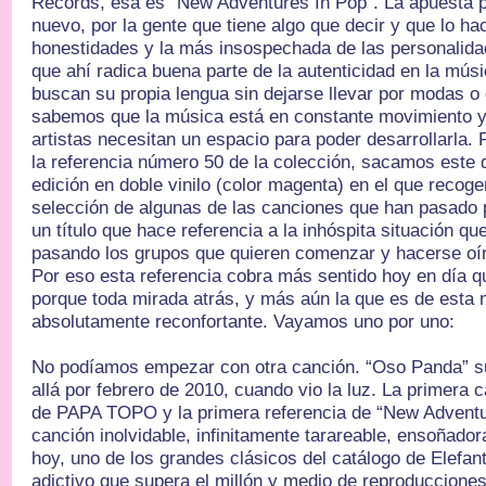
Records, esa es “New Adventures In Pop”. La apuesta p
nuevo, por la gente que tiene algo que decir y que lo h
honestidades y la más insospechada de las personali
que ahí radica buena parte de la autenticidad en la mús
buscan su propia lengua sin dejarse llevar por modas o 
sabemos que la música está en constante movimiento y
artistas necesitan un espacio para poder desarrollarla
la referencia número 50 de la colección, sacamos este 
edición en doble vinilo (color magenta) en el que reco
selección de algunas de las canciones que han pasado 
un título que hace referencia a la inhóspita situación q
pasando los grupos que quieren comenzar y hacerse oí
Por eso esta referencia cobra más sentido hoy en día q
porque toda mirada atrás, y más aún la que es de esta n
absolutamente reconfortante. Vayamos uno por uno:
No podíamos empezar con otra canción. “Oso Panda” 
allá por febrero de 2010, cuando vio la luz. La primera
de PAPA TOPO y la primera referencia de “New Adventu
canción inolvidable, infinitamente tarareable, ensoñador
hoy, uno de los grandes clásicos del catálogo de Elefan
adictivo que supera el millón y medio de reproduccione