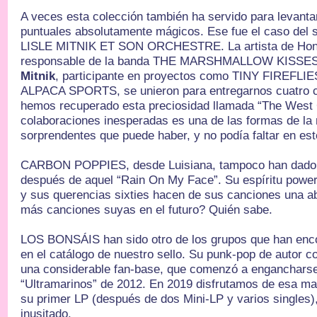
A veces esta colección también ha servido para levanta
puntuales absolutamente mágicos. Ese fue el caso del
LISLE MITNIK ET SON ORCHESTRE. La artista de Ho
responsable de la banda THE MARSHMALLOW KISSES,
Mitnik
, participante en proyectos como TINY FIREFLI
ALPACA SPORTS, se unieron para entregarnos cuatro c
hemos recuperado esta preciosidad llamada “The West 
colaboraciones inesperadas es una de las formas de l
sorprendentes que puede haber, y no podía faltar en este
CARBON POPPIES, desde Luisiana, tampoco han dado 
después de aquel “Rain On My Face”. Su espíritu power-
y sus querencias sixties hacen de sus canciones una ab
más canciones suyas en el futuro? Quién sabe.
LOS BONSÁIS han sido otro de los grupos que han enc
en el catálogo de nuestro sello. Su punk-pop de autor c
una considerable fan-base, que comenzó a engancharse
“Ultramarinos” de 2012. En 2019 disfrutamos de esa mar
su primer LP (después de dos Mini-LP y varios singles)
inusitado.