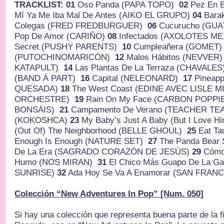
TRACKLIST: 01
Oso Panda (PAPA TOPO)
02
Pez En 
Mí Ya Me Iba Mal De Antes (AIKO EL GRUPO)
04
Bara
Colegas (FRED FREDBURGUER)
06
Cucurucho (GU
Pop De Amor (CARIÑO)
08
Infectados (AXOLOTES 
Secret (PUSHY PARENTS)
10
Cumpleañera (GOMET
(PUTOCHINOMARICÓN)
12
Malos Hábitos (NEVVER
KATAPULT)
14
Las Plantas De La Terraza (CHAVALE
(BAND À PART)
16
Capital (NELEONARD)
17
Pineapp
QUESADA)
18
The West Coast (EDINE AVEC LISLE M
ORCHESTRE)
19
Rain On My Face (CARBON POPPI
BONSÁIS)
21
Campamento De Verano (TEACHER T
(KOKOSHCA)
23
My Baby’s Just A Baby (But I Love
(Out Of) The Neighborhood (BELLE GHOUL)
25
Eat Ta
Enough Is Enough (NATURE SET)
27
The Panda Bear
De La Era (SAGRADO CORAZÓN DE JESÚS)
29
Cómo
Humo (NOS MIRAN)
31
El Chico Más Guapo De La Ga
SUNRISE)
32
Ada Hoy Se Va A Enamorar (SAN FRAN
Colección “New Adventures In Pop” [Num. 050]
Si hay una colección que representa buena parte de la fi