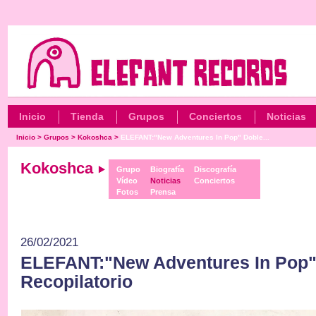
Inicio
Tienda
Grupos
Conciertos
Noticias
Inicio
>
Grupos
>
Kokoshca
>
ELEFANT:"New Adventures In Pop" Doble...
Kokoshca
Grupo
Biografía
Discografía
Vídeo
Noticias
Conciertos
Fotos
Prensa
26/02/2021
ELEFANT:"New Adventures In Pop"
Recopilatorio