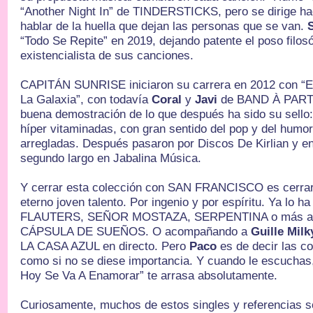
“Another Night In” de TINDERSTICKS, pero se dirige haci
hablar de la huella que dejan las personas que se van.
“Todo Se Repite” en 2019, dejando patente el poso filosó
existencialista de sus canciones.
CAPITÁN SUNRISE iniciaron su carrera en 2012 con “
La Galaxia”, con todavía
Coral
y
Javi
de BAND À PART 
buena demostración de lo que después ha sido su sello
híper vitaminadas, con gran sentido del pop y del humor
arregladas. Después pasaron por Discos De Kirlian y e
segundo largo en Jabalina Música.
Y cerrar esta colección con SAN FRANCISCO es cerra
eterno joven talento. Por ingenio y por espíritu. Ya lo h
FLAUTERS, SEÑOR MOSTAZA, SERPENTINA o más ac
CÁPSULA DE SUEÑOS. O acompañando a
Guille Mil
LA CASA AZUL en directo. Pero
Paco
es de decir las c
como si no se diese importancia. Y cuando le escuchas
Hoy Se Va A Enamorar” te arrasa absolutamente.
Curiosamente, muchos de estos singles y referencias s