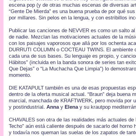
escena pop (y de otras muchas escenas de diversas art
“Gente De Mierda” es una buena prueba de por qué sus
por millares. Sin pelos en la lengua, y con estribillos in
Publicar las canciones de NEVVER es como un salto al v
de nadie. Mezclan las motivaciones actuales de la música
con los paisajes vaporosos que allá por los ochenta a
DURRUTI COLUMN o COCTEAU TWINS. El ambiente de s
cada una de sus bases. Su lenguaje es propio, y canc
Hábitos” (incluida en la banda sonora de series tan ex
Que Dejas” o “La Muchacha Que Limpia”) lo demostraro
momento.
DIE KATAPULT también es una de esas propuestas especi
dentro de la oferta musical actual. “Braun” deja buena 
marcial, manchada de KRAFTWERK, pero movida por un
y postindustrial.
Anna
y
Elena
y su krautpop mediterrá
CHAVALES son otra de las realidades más actuales de E
Techo” aún está caliente después de sacarlo del horno
y todavía nos queman las suelas de los zapatos de tanto