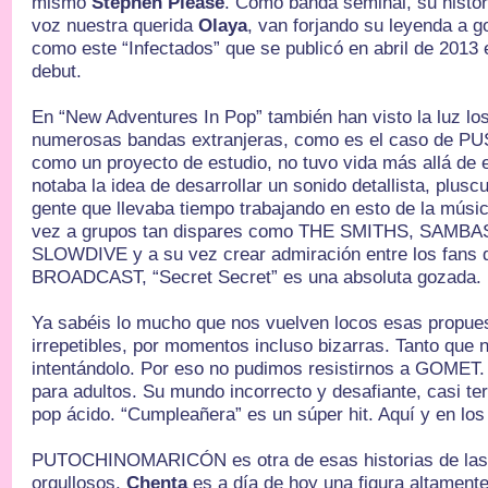
mismo
Stephen Please
. Como banda seminal, su histor
voz nuestra querida
Olaya
, van forjando su leyenda a g
como este “Infectados” que se publicó en abril de 2013 
debut.
En “New Adventures In Pop” también han visto la luz lo
numerosas bandas extranjeras, como es el caso de 
como un proyecto de estudio, no tuvo vida más allá de e
notaba la idea de desarrollar un sonido detallista, plus
gente que llevaba tiempo trabajando en esto de la músi
vez a grupos tan dispares como THE SMITHS, SAM
SLOWDIVE y a su vez crear admiración entre los fan
BROADCAST, “Secret Secret” es una absoluta gozada.
Ya sabéis lo mucho que nos vuelven locos esas propues
irrepetibles, por momentos incluso bizarras. Tanto que n
intentándolo. Por eso no pudimos resistirnos a GOMET. 
para adultos. Su mundo incorrecto y desafiante, casi ter
pop ácido. “Cumpleañera” es un súper hit. Aquí y en los
PUTOCHINOMARICÓN es otra de esas historias de la
orgullosos.
Chenta
es a día de hoy una figura altamente