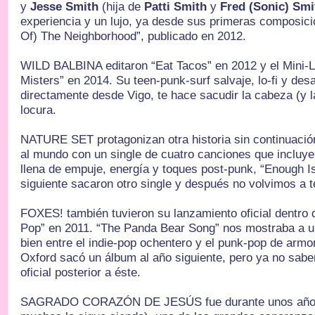
y
Jesse Smith
(hija de
Patti Smith
y
Fred (Sonic) Smi
experiencia y un lujo, ya desde sus primeras composic
Of) The Neighborhood”, publicado en 2012.
WILD BALBINA editaron “Eat Tacos” en 2012 y el Mini-L
Misters” en 2014. Su teen-punk-surf salvaje, lo-fi y des
directamente desde Vigo, te hace sacudir la cabeza (y l
locura.
NATURE SET protagonizan otra historia sin continuació
al mundo con un single de cuatro canciones que incluye
llena de empuje, energía y toques post-punk, “Enough I
siguiente sacaron otro single y después no volvimos a te
FOXES! también tuvieron su lanzamiento oficial dentro
Pop” en 2011. “The Panda Bear Song” nos mostraba a 
bien entre el indie-pop ochentero y el punk-pop de armo
Oxford sacó un álbum al año siguiente, pero ya no sab
oficial posterior a éste.
SAGRADO CORAZÓN DE JESÚS fue durante unos años 