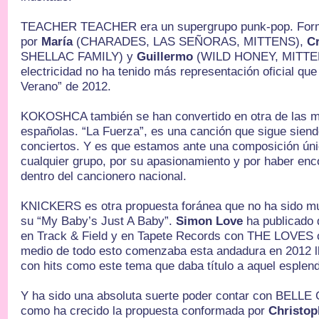
TEACHER TEACHER era un supergrupo punk-pop. For
por
María
(CHARADES, LAS SEÑORAS, MITTENS),
Cr
SHELLAC FAMILY) y
Guillermo
(WILD HONEY, MITTEN
electricidad no ha tenido más representación oficial 
Verano” de 2012.
KOKOSHCA también se han convertido en otra de las 
españolas. “La Fuerza”, es una canción que sigue siend
conciertos. Y es que estamos ante una composición úni
cualquier grupo, por su apasionamiento y por haber enc
dentro del cancionero nacional.
KNICKERS es otra propuesta foránea que no ha sido mu
su “My Baby’s Just A Baby”.
Simon Love
ha publicado 
en Track & Field y en Tapete Records con THE LOVES o 
medio de todo esto comenzaba esta andadura en 2012 l
con hits como este tema que daba título a aquel esplend
Y ha sido una absoluta suerte poder contar con BELLE 
como ha crecido la propuesta conformada por
Christop