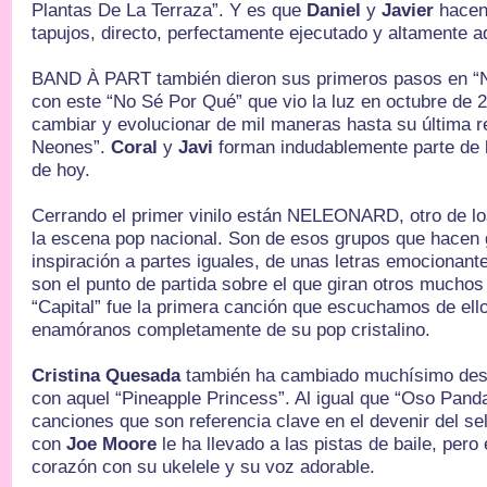
Plantas De La Terraza”. Y es que
Daniel
y
Javier
hacen
tapujos, directo, perfectamente ejecutado y altamente ad
BAND À PART también dieron sus primeros pasos en “N
con este “No Sé Por Qué” que vio la luz en octubre de 
cambiar y evolucionar de mil maneras hasta su última r
Neones”.
Coral
y
Javi
forman indudablemente parte de la
de hoy.
Cerrando el primer vinilo están NELEONARD, otro de lo
la escena pop nacional. Son de esos grupos que hacen 
inspiración a partes iguales, de unas letras emocionan
son el punto de partida sobre el que giran otros muchos
“Capital” fue la primera canción que escuchamos de ell
enamóranos completamente de su pop cristalino.
Cristina Quesada
también ha cambiado muchísimo des
con aquel “Pineapple Princess”. Al igual que “Oso Pand
canciones que son referencia clave en el devenir del sel
con
Joe Moore
le ha llevado a las pistas de baile, pero
corazón con su ukelele y su voz adorable.