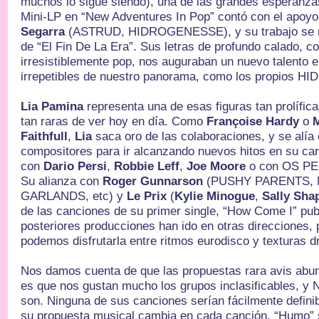
muchos lo sigue siendo), una de las grandes esperanza
Mini-LP en “New Adventures In Pop” contó con el apoy
Segarra
(ASTRUD, HIDROGENESSE), y su trabajo se no
de “El Fin De La Era”. Sus letras de profundo calado, co
irresistiblemente pop, nos auguraban un nuevo talento e
irrepetibles de nuestro panorama, como los propios
Lia Pamina
representa una de esas figuras tan prolífic
tan raras de ver hoy en día. Como
Françoise Hardy
o
Faithfull
,
Lia
saca oro de las colaboraciones, y se alía 
compositores para ir alcanzando nuevos hitos en su car
con
Dario Persi
,
Robbie Leff
,
Joe Moore
o con OS PE
Su alianza con
Roger Gunnarson
(PUSHY PARENTS, 
GARLANDS, etc) y
Le Prix
(
Kylie Minogue
,
Sally Sha
de las canciones de su primer single, “How Come I” pu
posteriores producciones han ido en otras direcciones,
podemos disfrutarla entre ritmos eurodisco y texturas 
Nos damos cuenta de que las propuestas rara avis abun
es que nos gustan mucho los grupos inclasificables, 
son. Ninguna de sus canciones serían fácilmente definib
su propuesta musical cambia en cada canción. “Humo” s