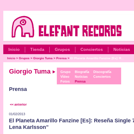
Inicio
Tienda
Grupos
Conciertos
Noticias
Inicio
>
Grupos
>
Giorgio Tuma
>
Prensa
>
El Planeta Amarillo Fanzine [Es]: R...
Giorgio Tuma
Grupo
Biografía
Discografía
Vídeo
Noticias
Conciertos
Fotos
Prensa
Prensa
<< anterior
01/02/2013
El Planeta Amarillo Fanzine [Es]: Reseña Single
Lena Karlsson"