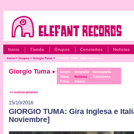
Inicio
Tienda
Grupos
Conciertos
Noticias
Inicio
>
Grupos
>
Giorgio Tuma
>
GIORGIO TUMA: Gira Inglesa e...
Giorgio Tuma
Grupo
Biografía
Discografía
Vídeo
Noticias
Conciertos
Fotos
Prensa
<< noticia anterior
15/10/2016
GIORGIO TUMA: Gira Inglesa e Itali
Noviembre]