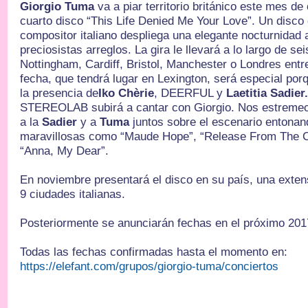
Giorgio Tuma
va a piar territorio británico este mes d
cuarto disco “This Life Denied Me Your Love”. Un disco 
compositor italiano despliega una elegante nocturnidad 
preciosistas arreglos. La gira le llevará a lo largo de s
Nottingham, Cardiff, Bristol, Manchester o Londres entre
fecha, que tendrá lugar en Lexington, será especial po
la presencia de
Iko Chèrie
, DEERFUL y
Laetitia Sadier
STEREOLAB subirá a cantar con Giorgio. Nos estremec
a la
Sadier
y a
Tuma
juntos sobre el escenario entona
maravillosas como “Maude Hope”, “Release From The C
“Anna, My Dear”.
En noviembre presentará el disco en su país, una extens
9 ciudades italianas.
Posteriormente se anunciarán fechas en el próximo 20
Todas las fechas confirmadas hasta el momento en:
https://elefant.com/grupos/giorgio-tuma/conciertos