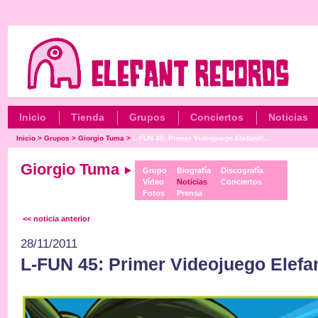
Inicio
Tienda
Grupos
Conciertos
Noticias
Inicio
>
Grupos
>
Giorgio Tuma
>
L-FUN 45: Primer Videojuego Elefant!!...
Giorgio Tuma
Grupo
Biografía
Discografía
Vídeo
Noticias
Conciertos
Fotos
Prensa
<< noticia anterior
28/11/2011
L-FUN 45: Primer Videojuego Elefan