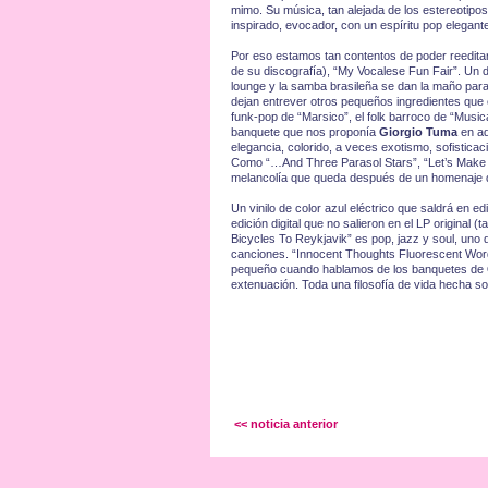
mimo. Su música, tan alejada de los estereotipos
inspirado, evocador, con un espíritu pop elegante
Por eso estamos tan contentos de poder reeditar,
de su discografía), “My Vocalese Fun Fair”. Un d
lounge y la samba brasileña se dan la maño para
dejan entrever otros pequeños ingredientes que e
funk-pop de “Marsico”, el folk barroco de “Musica
banquete que nos proponía
Giorgio Tuma
en aq
elegancia, colorido, a veces exotismo, sofistica
Como “…And Three Parasol Stars”, “Let’s Make T
melancolía que queda después de un homenaje de 
Un vinilo de color azul eléctrico que saldrá en 
edición digital que no salieron en el LP original (
Bicycles To Reykjavik” es pop, jazz y soul, uno 
canciones. “Innocent Thoughts Fluorescent Word
pequeño cuando hablamos de los banquetes de
extenuación. Toda una filosofía de vida hecha so
<< noticia anterior