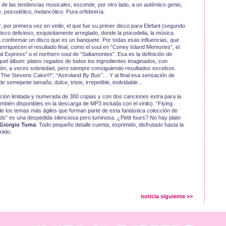
 de las tendencias musicales, esconde, por otro lado, a un auténtico genio,
, psicodélico, melancólico. Pura orfebrería.
 por primera vez en vinilo, el que fue su primer disco para Elefant (segundo
isco delicioso, exquisitamente arreglado, donde la psicodelia, la música
 conformar un disco que es un banquete. Por todas esas influencias, que
nriquecen el resultado final, como el soul en “Coney Island Memories”, el
l Express” o el northern soul de “Saltamontes”. Esa es la definición de
uel álbum: platos regados de todos los ingredientes imaginados, con
ción, a veces sobriedad, pero siempre consiguiendo resultados excelsos.
he Stevens Cake!!!”, “Astroland By Bus”… Y al final esa sensación de
semejante tamaño, dulce, triste, irrepetible, inolvidable…
edición limitada y numerada de 300 copias y con dos canciones extra para la
también disponibles en la descarga de MP3 incluida con el vinilo). “Flying
de los temas más ágiles que forman parte de esta fantástica colección de
s” es una despedida silenciosa pero luminosa. ¿Petit fours? No hay plato
Giorgio Tuma
. Todo pequeño detalle cuenta, exprimido, disfrutado hasta la
nido.
noticia siguiente >>