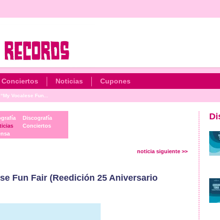
Conciertos
Noticias
Cupones
My Vocalese Fun...
Di
grafía
Discografía
icias
Conciertos
ensa
noticia siguiente >>
 Fun Fair (Reedición 25 Aniversario