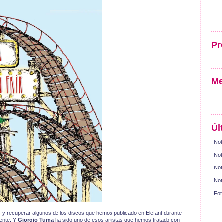
Pr
Me
Úl
Not
Not
Not
Not
Fot
s y recuperar algunos de los discos que hemos publicado en Elefant durante
ente. Y
Giorgio Tuma
ha sido uno de esos artistas que hemos tratado con