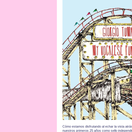
Cómo estamos disfrutando al echar la vista atrá
nuestros primeros 25 años como sello independi