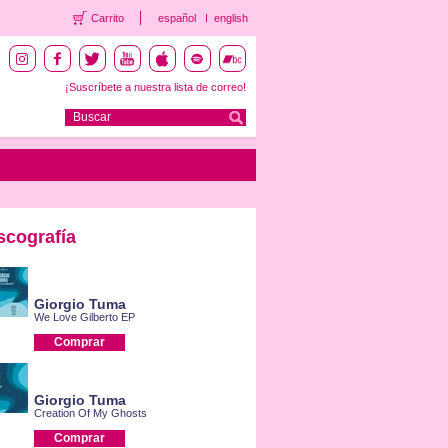
Carrito
español
english
¡Suscríbete a nuestra lista de correo!
scografía
Giorgio Tuma
We Love Gilberto EP
Comprar
Giorgio Tuma
Creation Of My Ghosts
Comprar