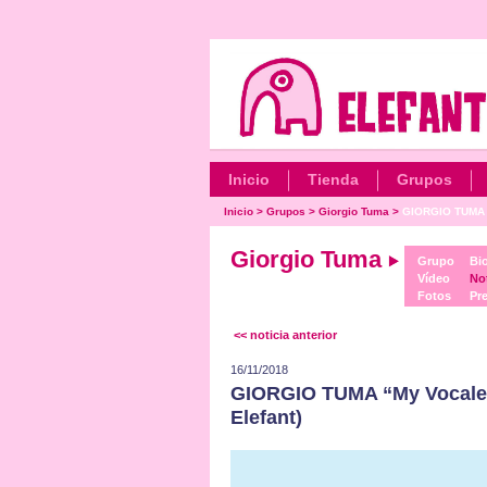
Inicio
Tienda
Grupos
Inicio
>
Grupos
>
Giorgio Tuma
>
GIORGIO TUMA “
Giorgio Tuma
Grupo
Bio
Vídeo
Not
Fotos
Pr
<< noticia anterior
16/11/2018
GIORGIO TUMA “My Vocalese
Elefant)