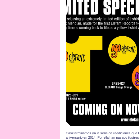
Casi terminamos ya la serie de reediciones que
aniversario en 2014. Por ella han pasado ilus