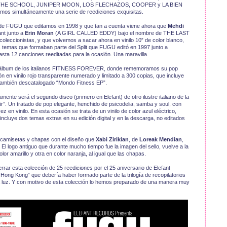
THE SCHOOL, JUNIPER MOON, LOS FLECHAZOS, COOPER y LA BIEN
amos simultáneamente una serie de reediciones exquisitas.
 de FUGU que editamos en 1998 y que tan a cuenta viene ahora que
Mehdi
nt junto a
Erin Moran
(A GIRL CALLED EDDY) bajo el nombre de THE LAST
oleccionistas, y que volvemos a sacar ahora en vinilo 10” de color blanco,
s temas que formaban parte del Split que FUGU editó en 1997 junto a
a 12 canciones reeditadas para la ocasión. Una maravilla.
er álbum de los italianos FITNESS FOREVER, donde rememoramos su pop
ón en vinilo rojo transparente numerado y limitado a 300 copias, que incluye
también descatalogado “Mondo Fitness EP”.
ente será el segundo disco (primero en Elefant) de otro ilustre italiano de la
r”. Un tratado de pop elegante, henchido de psicodelia, samba y soul, con
z en vinilo. En esta ocasión se trata de un vinilo de color azul eléctrico,
ncluye dos temas extras en su edición digital y en la descarga, no editados
e camisetas y chapas con el diseño que
Xabi Zirikian
, de
Loreak Mendian
,
l logo antiguo que durante mucho tiempo fue la imagen del sello, vuelve a la
or amarillo y otra en color naranja, al igual que las chapas.
rrar esta colección de 25 reediciones por el 25 aniversario de Elefant
“Hong Kong” que debería haber formado parte de la trilogía de recopilatorios
la luz. Y con motivo de esta colección lo hemos preparado de una manera muy