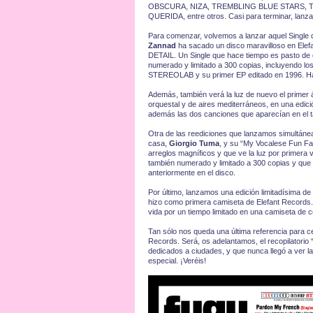
OBSCURA, NIZA, TREMBLING BLUE STARS, 
QUERIDA, entre otros. Casi para terminar, lanz
Para comenzar, volvemos a lanzar aquel Single
Zannad
ha sacado un disco maravilloso en Elefa
DETAIL. Un Single que hace tiempo es pasto de c
numerado y limitado a 300 copias, incluyendo lo
STEREOLAB y su primer EP editado en 1996. Hast
Además, también verá la luz de nuevo el prim
orquestal y de aires mediterráneos, en una edici
además las dos canciones que aparecían en el 
Otra de las reediciones que lanzamos simultáneam
casa,
Giorgio Tuma
, y su “My Vocalese Fun Fai
arreglos magníficos y que ve la luz por primera ve
también numerado y limitado a 300 copias y que i
anteriormente en el disco.
Por último, lanzamos una edición limitadísima d
hizo como primera camiseta de Elefant Records. E
vida por un tiempo limitado en una camiseta de col
Tan sólo nos queda una última referencia para ce
Records. Será, os adelantamos, el recopilatorio 
dedicados a ciudades, y que nunca llegó a ver 
especial. ¡Veréis!