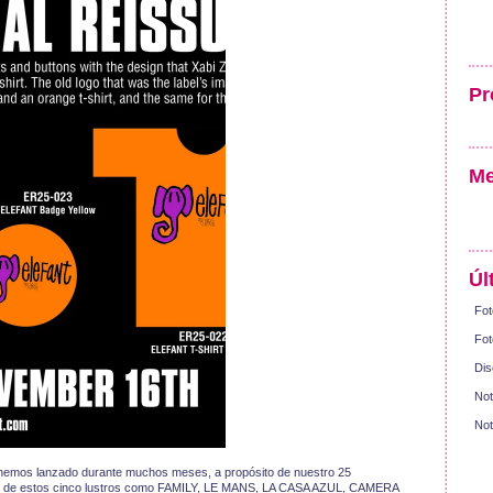
Pr
Me
Úl
Fot
Fot
Dis
Not
Not
 hemos lanzado durante muchos meses, a propósito de nuestro 25
tres de estos cinco lustros como FAMILY, LE MANS, LA CASA AZUL, CAMERA