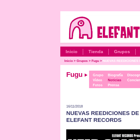
Inicio
Tienda
Grupos
Inicio
>
Grupos
>
Fugu
>
NUEVAS REEDICIONES D
Fugu
Grupo
Biografía
Discogr
Vídeo
Noticias
Concier
Fotos
Prensa
16/11/2018
NUEVAS REEDICIONES DE 
ELEFANT RECORDS