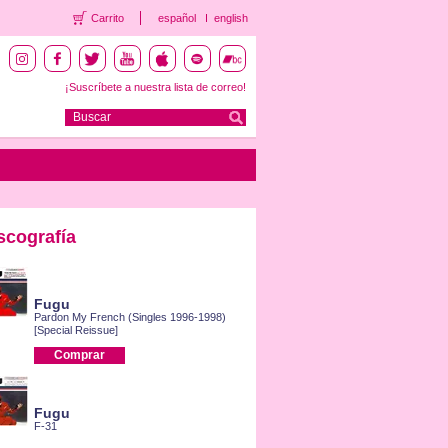
Carrito
español
english
¡Suscríbete a nuestra lista de correo!
scografía
Fugu
Pardon My French (Singles 1996-1998)
[Special Reissue]
Comprar
Fugu
F-31