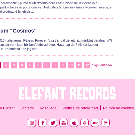
eralmente il punto di riferimento nella costruzione di un videoclip è
quello che esso porta con sé. Nel videoclip Lui dei Fitness Forever, invece, il
l prodotto è la televis…
lbum "Cosmos"
ienarna i Fitness Forever (visst är väl det ett rätt märkligt bandnamn?)
bum jag verkligen blir konfunderad över. Hatar jag det? Älskar jag det
igt. Hursomhelst kan jag inte …
2
3
4
5
6
7
8
9
10
11
12
Siguiente >>
o Elefant
Contacto
Aviso legal
Política de privacidad
Política de cookies