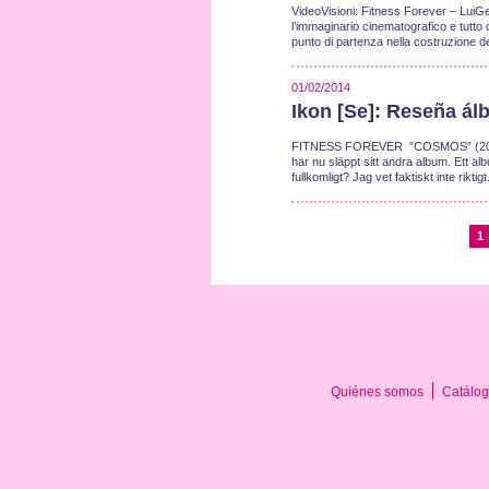
VideoVisioni: Fitness Forever – LuiGen
l’immaginario cinematografico e tutto 
punto di partenza nella costruzione de
01/02/2014
Ikon [Se]: Reseña á
FITNESS FOREVER ”COSMOS” (2013)Ital
har nu släppt sitt andra album. Ett al
fullkomligt? Jag vet faktiskt inte rikt
1
Quiénes somos
Catálog