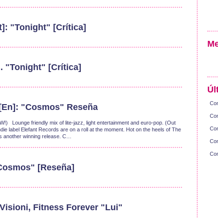
]: "Tonight" [Crítica]
Me
 "Tonight" [Crítica]
Úl
Con
 [En]: "Cosmos" Reseña
Con
Lounge friendly mix of lite-jazz, light entertainment and euro-pop. (Out
Con
e label Elefant Records are on a roll at the moment. Hot on the heels of The
 another winning release. C…
Con
Con
"Cosmos" [Reseña]
Visioni, Fitness Forever "Lui"