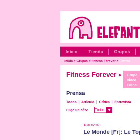
Inicio
Tienda
Grupos
Inicio
>
Grupos
>
Fitness Forever
>
Prensa
Fitness Forever
Grupo
Vídeo
Fotos
Prensa
Todos
Artículo
Crítica
Entrevista
Todos
Todos
Elige un año:
16/03/2018
Le Monde [Fr]: Le To