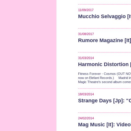
11/09/2017
Mucchio Selvaggio [It
31/08/2017
Rumore Magazine [It].
31/03/2014
Harmonic Distortion
Fitness Forever - Cosmos (OUT NOW!) 
now on Elefant Records.) Madrid indi
Magic Theatre's second album comes
18/03/2014
Strange Days [Jp]: 
24/02/2014
Mag Music [It]: Video