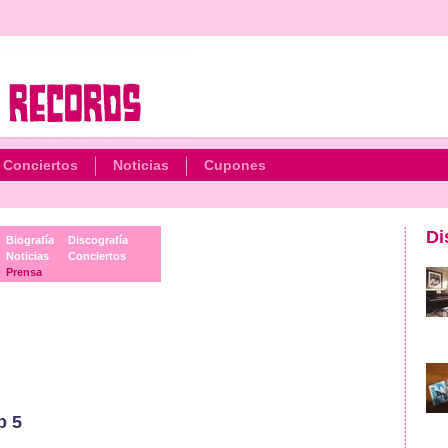
Conciertos
Noticias
Cupones
Di
Biografía
Discografía
Noticias
Conciertos
Prensa
p 5