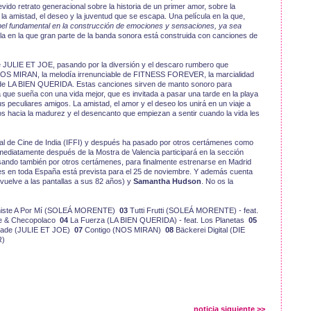
vido retrato generacional sobre la historia de un primer amor, sobre la
la amistad, el deseo y la juventud que se escapa. Una película en la que,
apel fundamental en la construcción de emociones y sensaciones, ya sea
ula en la que gran parte de la banda sonora está construida con canciones de
 JULIE ET JOE, pasando por la diversión y el descaro rumbero que
 NOS MIRAN, la melodía irrenunciable de FITNESS FOREVER, la marcialidad
 de LA BIEN QUERIDA. Estas canciones sirven de manto sonoro para
 que sueña con una vida mejor, que es invitada a pasar una tarde en la playa
 peculiares amigos. La amistad, el amor y el deseo los unirá en un viaje a
s hacia la madurez y el desencanto que empiezan a sentir cuando la vida les
ival de Cine de India (IFFI) y después ha pasado por otros certámenes como
ediatamente después de la Mostra de Valencia participará en la sección
 pasando también por otros certámenes, para finalmente estrenarse en Madrid
les en toda España está prevista para el 25 de noviembre. Y además cuenta
vuelve a las pantallas a sus 82 años) y
Samantha Hudson
. No os la
niste A Por Mí (SOLEÁ MORENTE)
03
Tutti Frutti (SOLEÁ MORENTE) - feat.
rte & Checopolaco
04
La Fuerza (LA BIEN QUERIDA) - feat. Los Planetas
05
ade (JULIE ET JOE)
07
Contigo (NOS MIRAN)
08
Bäckerei Digital (DIE
R)
noticia siguiente >>