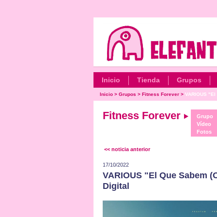
Inicio
Tienda
Grupos
Inicio
>
Grupos
>
Fitness Forever
>
VARIOUS "El 
Fitness Forever
Grupo
Vídeo
Fotos
<< noticia anterior
17/10/2022
VARIOUS "El Que Sabem (Or
Digital