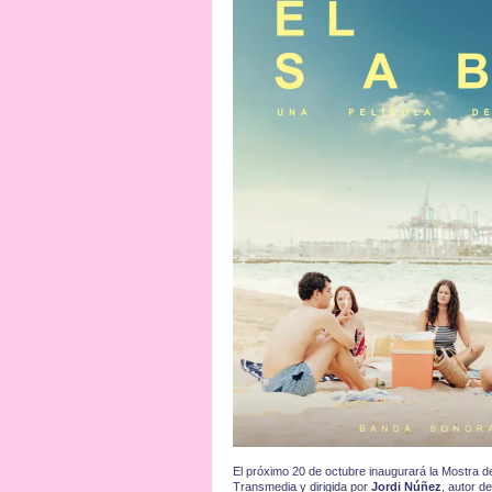
El próximo 20 de octubre inaugurará la Mostra d
Transmedia y dirigida por
Jordi Núñez
, autor d