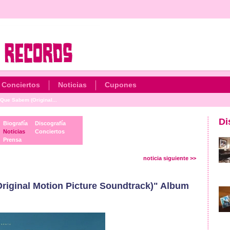
Conciertos
Noticias
Cupones
Que Sabem (Original...
Di
Biografía
Discografía
Noticias
Conciertos
Prensa
noticia siguiente >>
iginal Motion Picture Soundtrack)" Album