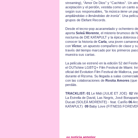
streaming), “Amor De Dios” y “Cachitos”. Un atre
aceptación y el perdón, vestida como un canto a 
según sus responsables,
“la música tiene un p
ampliándolas o llenándolas de ironía"
. Una pelíc
grupos de Elefant Records.
Desde el tecno-pop acaramelado y ochentero de
aporta
Soleá Morente
, el misterio brumoso de
nocturna de DIE KATAPULT y la épica dolorosa
conocer la historia de
Carla
, una joven camarera
con
Víctor
, un apuesto compañero de clase y sus
través del tiempo marcado por los primeros paso
muestra sus cartas.
La película se estrenó en la edición 52 del Fest
el OUTshine LGBTQ+ Film Festival de Miami. Inm
oficial del Evolution Film Festival de Mallorca,
durante el Rizoma. Su llegada a salas comercia
con las colaboraciones de
Rosita Amores
(que 
perdáis.
TRACKLIST: 01
Le Midi (JULIE ET JOE)
02
Vi
La Estrella de David, Las Negris, José Bonapa
Ducati (SOLEÁ MORENTE) - feat. Cariño
06
Arc
KATAPULT)
09
Baby Love (FITNESS FOREVE
<< noticia anterior