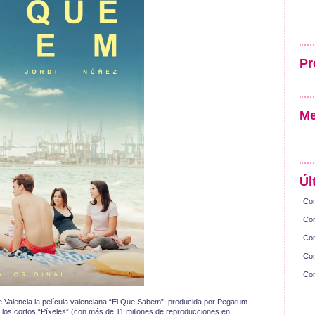
Pr
Me
Úl
Con
Con
Con
Con
Con
e Valencia la película valenciana “El Que Sabem”, producida por Pegatum
e los cortos “Píxeles” (con más de 11 millones de reproducciones en