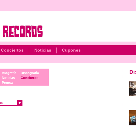
Conciertos
Noticias
Cupones
Di
Biografía
Discografía
Noticias
Conciertos
Prensa
es