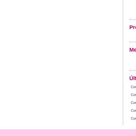
Pr
Me
Úl
Con
Con
Con
Con
Con