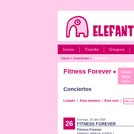
Inicio
Tienda
Grupos
Inicio
>
Conciertos
>
/ NAPOLES
Fitness Forever
Grupo
Vídeo
Fotos
Conciertos
Listado
Esta semana
Este mes
Otro m
Domingo, 26 abril 2026
26
FITNESS FOREVER
Fitness Forever
SPRING BREAK NAPOLI