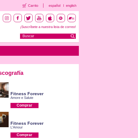
Carrito
español
english
¡Suscríbete a nuestra lista de correo!
scografía
Fitness Forever
Amore e Salute
Comprar
Fitness Forever
L'Amour
Comprar