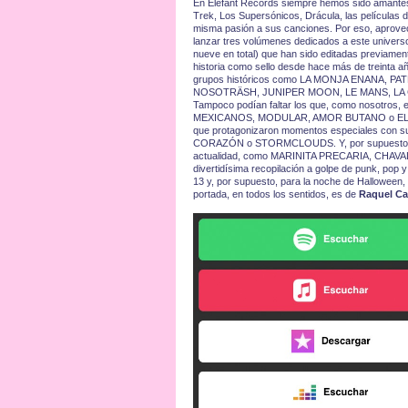
En Elefant Records siempre hemos sido amantes de
Trek, Los Supersónicos, Drácula, las películas 
misma pasión a sus canciones. Por eso, aprove
lanzar tres volúmenes dedicados a este universo 
nueve en total) que han sido editadas previamen
historia como sello desde hace más de treinta 
grupos históricos como LA MONJA ENANA, P
NOSOTRÄSH, JUNIPER MOON, LE MANS, LA C
Tampoco podían faltar los que, como nosotros
MEXICANOS, MODULAR, AMOR BUTANO o EL 
que protagonizaron momentos especiales con s
CORAZÓN o STORMCLOUDS. Y, por supuesto, no p
actualidad, como MARINITA PRECARIA, CHAVAL
divertidísima recopilación a golpe de punk, pop 
13 y, por supuesto, para la noche de Halloween, e
portada, en todos los sentidos, es de
Raquel Ca