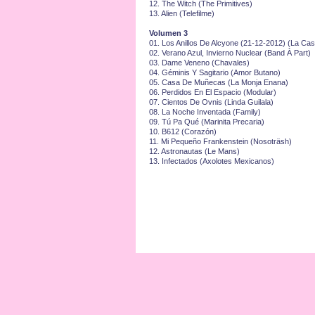
12.⁠ ⁠The Witch (The Primitives)
13.⁠ ⁠Alien (Telefilme)
Volumen 3
01.⁠ ⁠Los Anillos De Alcyone (21-12-2012) (La Cas
02.⁠ ⁠Verano Azul, Invierno Nuclear (Band À Part)
03.⁠ ⁠Dame Veneno (Chavales)
04.⁠ ⁠Géminis Y Sagitario (Amor Butano)
05.⁠ ⁠Casa De Muñecas (La Monja Enana)
06.⁠ ⁠Perdidos En El Espacio (Modular)
07.⁠ ⁠Cientos De Ovnis (Linda Guilala)
08.⁠ ⁠La Noche Inventada (Family)
09.⁠ ⁠Tú Pa Qué (Marinita Precaria)
10.⁠ ⁠B612 (Corazón)
11.⁠ ⁠Mi Pequeño Frankenstein (Nosoträsh)
12.⁠ ⁠Astronautas (Le Mans)
13.⁠ ⁠Infectados (Axolotes Mexicanos)