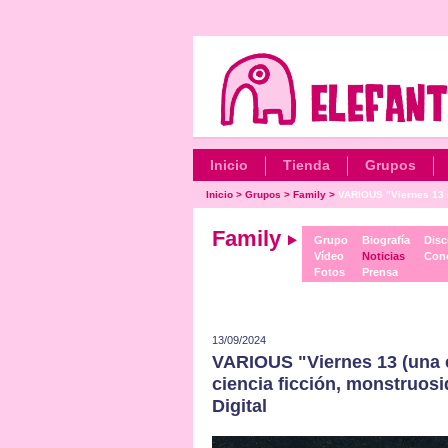
Inicio
Tienda
Grupos
Inicio
>
Grupos
>
Family
>
VARIOUS "Viernes 13 (
Family
Grupo
Biografía
Disc
Vídeo
Noticias
Conc
Fotos
Prensa
13/09/2024
VARIOUS "Viernes 13 (una co
ciencia ficción, monstruo
Digital