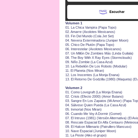
Volumen 1
01.⁠ ⁠La Chica Vampira (Papa Topo)
02.⁠ ⁠Amarre (Axolotes Mexicanos)
03.⁠ ⁠Fin Del Mundo (Cola Jet Set)
04.⁠ ⁠Nevera Exterminadora (Juniper Moon)
05.⁠ ⁠Chico De Plutón (Papa Topo)
06.⁠ ⁠Interestelar (Axolotes Mexicanos)
07.⁠ ⁠Un Millón De Zombies Más (Linda Guilala)
08.⁠ ⁠The Boy With X Ray Eyes (Stormclouds)
09.⁠ ⁠Niño Zombie (La Casa Azul)
10.⁠ ⁠La Rebelión De Los Robots (Modular)
11.⁠ ⁠El Planeta (Nos Miran)
12.⁠ ⁠Los Inocentes (La Monja Enana)
13.⁠ ⁠El Retorno De Godzilla (1980) (Maqueta) (E
Volumen 2
01.⁠ ⁠Como Lovegraft (La Monja Enana)
02.⁠ ⁠Crisis (Efecto 2000) (Amor Butano)
03.⁠ ⁠Sangre En Los Zapatos (Mi Amor) (Papa Top
04.⁠ ⁠Sálvese Quien Pueda (La Casa Azul)
05.⁠ ⁠Inmortal (Nos Miran)
06.⁠ ⁠Cuando Me Voy A Dormir (Gomet)
07.⁠ ⁠El Intruso (1981) (Versión Alternativa) (El
08.⁠ ⁠Rescate Espacial En Alfa Centauro (Meteosa
09.⁠ ⁠El Halcon Milenario (Patrullero Mancuso)
10.⁠ ⁠Nave Espacial (Juniper Moon)
11.⁠ ⁠La Peste (Aiko el grupo)