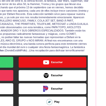
l cine de serie B, la ciencia ficción, la fantasía, Star Wars, Superman, Star
de terror de los años 50, la Hammer, Troma y los grupos que llevan esa
chando que el próximo 13 de septiembre cae en viernes, hemos decidido
que tanto nos apasiona; cada uno de ellos incluye trece canciones (treinta y
te por Elefant Records. Esta selección también sirve para repasar nuestra
años, y ya solo por eso nos resulta tremendamente emocionante. Aparecen
ATRULLERO MANCUSO, FAMILY, COLA JET SET, BAND À PART,
ASA AZUL, THE PRIMITIVES, TELEFILME, METEOSAT o LINDA GUILALA.
, están obsesionados con esta temática, como PAPA TOPO, AXOLOTES
AVIADOR DRO Y SUS OBREROS ESPECIALIZADOS. También están los
us propuestas radicalmente fantasiosas y mágicas, como GOMET,
odían faltar las nuevas hornadas que representan a Elefant en la
ES, AIKO EL GRUPO o NOS MIRAN. Al final nos encontramos con una
y música electrónica; una banda sonora perfecta para este inminente viernes
l día mundial del ovni o cualquier otra fiesta fantasmagórica. La fantástica
lvo
(DondeEstáMiPollo). ¡Una recopilación para disfrutar terroríficamente!