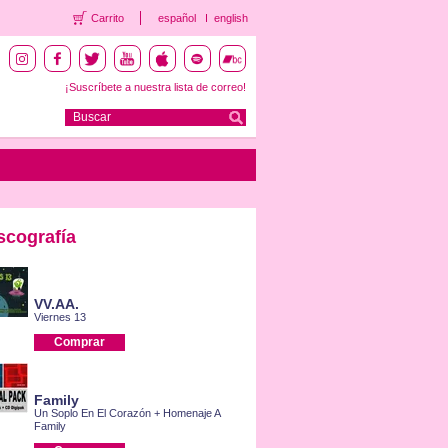
Carrito
español
english
¡Suscríbete a nuestra lista de correo!
scografía
VV.AA.
Viernes 13
Comprar
Family
Un Soplo En El Corazón + Homenaje A
Family