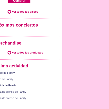
Comprar
ver todos los discos
óximos conciertos
rchandise
ver todos los productos
tima actividad
co de Family
o de Family
icia de Family
a de prensa de Family
a de prensa de Family