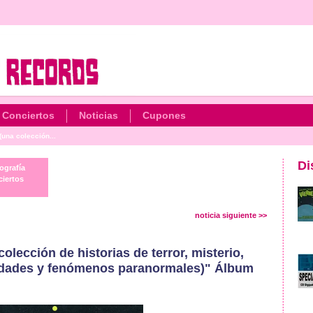
Conciertos
Noticias
Cupones
una colección...
Di
ografía
iertos
noticia siguiente >>
lección de historias de terror, misterio,
sidades y fenómenos paranormales)" Álbum