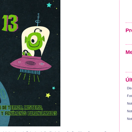
Pr
Me
Úl
Dis
Fot
Not
Not
Not