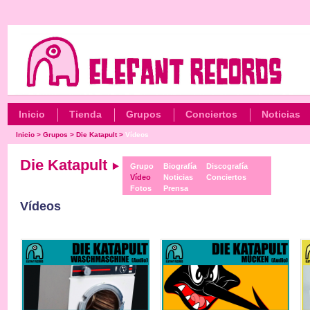
Inicio
Tienda
Grupos
Conciertos
Noticias
Inicio
>
Grupos
>
Die Katapult
>
Vídeos
Die Katapult
Grupo
Biografía
Discografía
Vídeo
Noticias
Conciertos
Fotos
Prensa
Vídeos