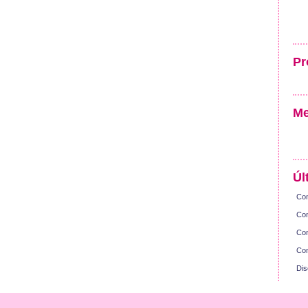
Pr
Me
Úl
Con
Con
Con
Con
Dis