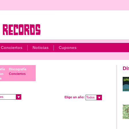
Conciertos
Noticias
Cupones
Di
afía
Discografía
ias
Conciertos
a
es
Elige un año:
Todos