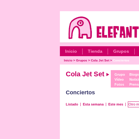
Inicio
Tienda
Grupos
Inicio
>
Grupos
>
Cola Jet Set
>
Conciertos
Cola Jet Set
Grupo
Biogr
Vídeo
Notic
Fotos
Prens
Conciertos
Listado
Esta semana
Este mes
Otro m