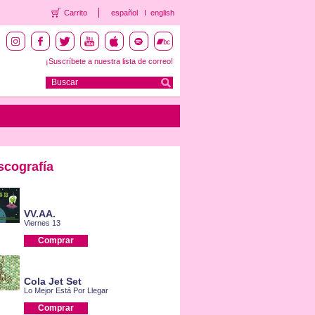
Carrito
español
english
¡Suscríbete a nuestra lista de correo!
scografía
VV.AA.
Viernes 13
Comprar
Cola Jet Set
Lo Mejor Está Por Llegar
Comprar