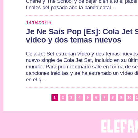
Chérie y The School y de dejar bien alto el pabel
finales del pasado año la banda catal…
14/04/2016
Je Ne Sais Pop [Es]: Cola Jet 
vídeo y dos temas nuevos
Cola Jet Set estrenan vídeo y dos temas nuevos
nuevo single de Cola Jet Set, incluido en su últim
mundo‘. Para promocionarlo sale en forma de sen
canciones inéditas y se ha estrenado un vídeo di
en el q…
1
2
3
4
5
6
7
8
9
10
1