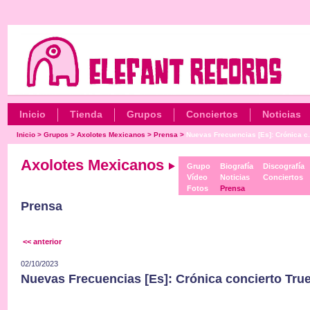
Inicio
Tienda
Grupos
Conciertos
Noticias
Inicio
>
Grupos
>
Axolotes Mexicanos
>
Prensa
>
Nuevas Frecuencias [Es]: Crónica c.
Axolotes Mexicanos
Grupo
Biografía
Discografía
Vídeo
Noticias
Conciertos
Fotos
Prensa
Prensa
<< anterior
02/10/2023
Nuevas Frecuencias [Es]: Crónica concierto Tru