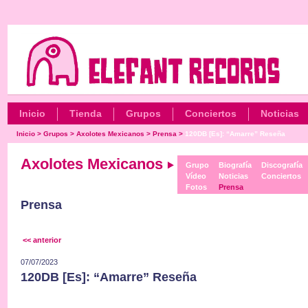
Inicio
Tienda
Grupos
Conciertos
Noticias
Inicio
>
Grupos
>
Axolotes Mexicanos
>
Prensa
>
120DB [Es]: “Amarre” Reseña
Axolotes Mexicanos
Grupo
Biografía
Discografía
Vídeo
Noticias
Conciertos
Fotos
Prensa
Prensa
<< anterior
07/07/2023
120DB [Es]: “Amarre” Reseña