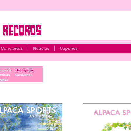
Conciertos
Noticias
Cupones
iografía
Discografía
oticias
Conciertos
rensa