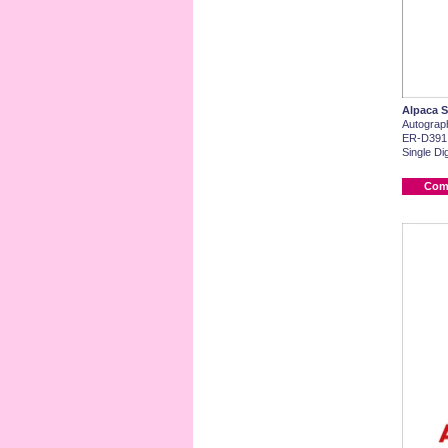
Alpaca S
Autograp
ER-D391
Single Dig
Com