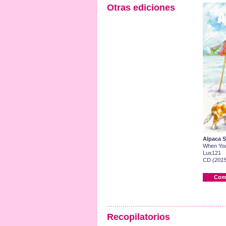
Otras ediciones
Alpaca S
When You
Lux121
CD
(2015
Com
Recopilatorios