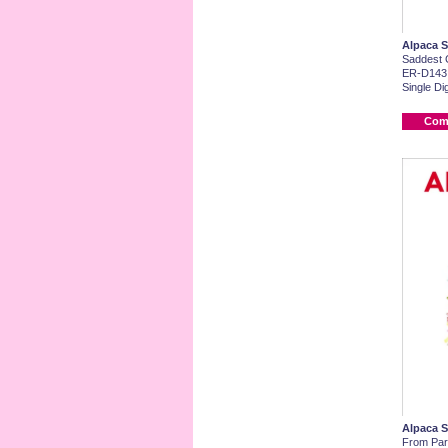
Alpaca S
Saddest G
ER-D143
Single Dig
Com
Alpaca S
From Par