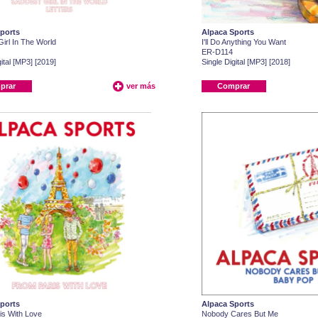
ports
Alpaca Sports
irl In The World
I'll Do Anything You Want
ER-D114
ital [MP3] [2019]
Single Digital [MP3] [2018]
prar
ver más
Comprar
ports
Alpaca Sports
is With Love
Nobody Cares But Me