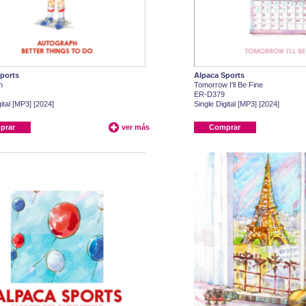
ports
Alpaca Sports
h
Tomorrow I'll Be Fine
ER-D379
ital [MP3] [2024]
Single Digital [MP3] [2024]
prar
ver más
Comprar