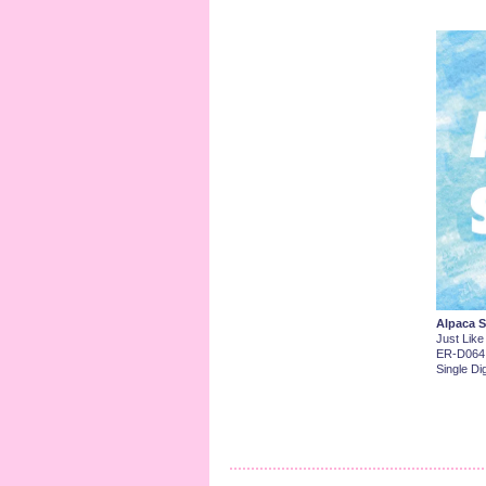
Alpaca S
Just Lik
ER-D064
Single Dig