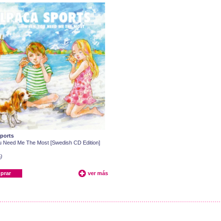
ports
 Need Me The Most [Swedish CD Edition]
)
prar
ver más