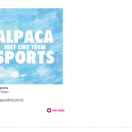
ports
e Them
ital [MP3] [2015]
ver más