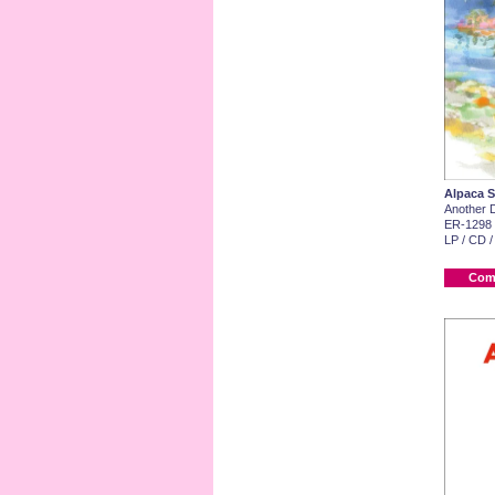
Alpaca S
Another 
ER-1298
LP / CD /
Com