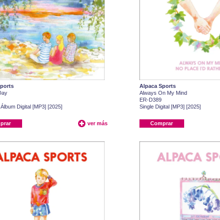
ports
Alpaca Sports
Day
Always On My Mind
ER-D389
 Álbum Digital [MP3] [2025]
Single Digital [MP3] [2025]
prar
ver más
Comprar