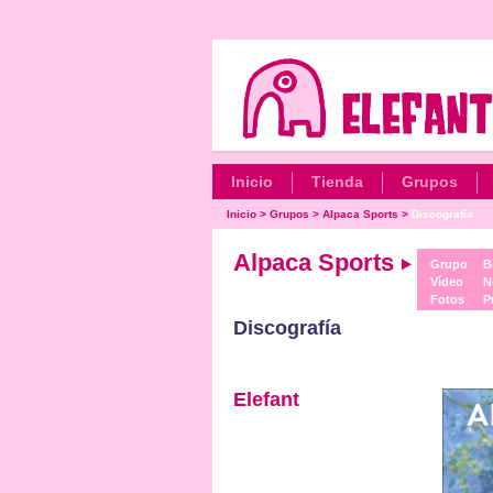
Inicio
Tienda
Grupos
Inicio
>
Grupos
>
Alpaca Sports
>
Discografía
Alpaca Sports
Grupo
B
Vídeo
N
Fotos
P
Discografía
Elefant