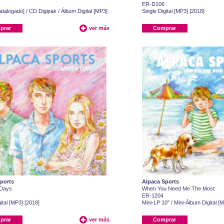
ER-D106
talogado] / CD Digipak / Álbum Digital [MP3]
Single Digital [MP3] [2018]
prar
ver más
Comprar
ports
Alpaca Sports
Days
When You Need Me The Most
ER-1204
ital [MP3] [2018]
Mini-LP 10" / Mini-Álbum Digital [
prar
ver más
Comprar