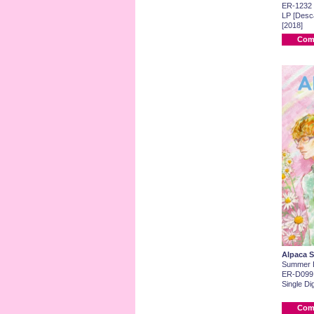
ER-1232
LP [Desca
[2018]
Com
Alpaca S
Summer 
ER-D099
Single Dig
Com