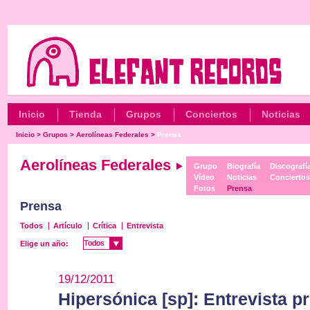
Inicio
Tienda
Grupos
Conciertos
Noticias
Inicio
>
Grupos
>
Aerolíneas Federales
>
Prensa
Aerolíneas Federales
Grupo
Biografía
Discografí
Vídeo
Noticias
Concierto
Fotos
Prensa
Prensa
Todos
Artículo
Crítica
Entrevista
Todos
Todos
Elige un año:
19/12/2011
Hipersónica [sp]: Entrevista p