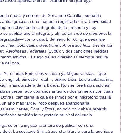
en la época y cerebro de Servando Caballar, se había
s antes gracias a una maqueta registrada en la Universidad
ugares clave en la cartografía de la presunta y hoy
 se publica ahora íntegra, y ahí están
Trou de memoire
, la
 —regrabada— como cara B del sencillo
¡Oh qué pena me
e
Soy fea
,
Sólo quiero divertirme
y
Ahora soy feliz
, tres de los
ut,
Aerolíneas Federales
(1986); y dos canciones inéditas
 tengo amigos
. El juego de las diferencias siempre resulta
ria del pop.
de Aerolíneas Federales volaban ya Miguel Costas —que
 original, Siniestro Total—, Silvino Díaz, Luis Santamarina,
ación más duradera de la banda. No siempre había sido así
lo habían perpetrado dos años antes los dos primeros con Juan
Dotras, cambiaría la caja de ritmos por el micrófono tras la
ía un año más tarde. Poco después abandonaría
as aerolinettes, Coral y Rosa, no solo obligaba a repartir
odificaba también la trayectoria musical del vuelo.
angarse en la ingrata aventura de publicar con una
o dejó. La sustituyó Silvia Superstar García para la que iba a