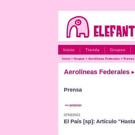
Inicio
Tienda
Grupos
Inicio
>
Grupos
>
Aerolíneas Federales
>
Prensa
Aerolíneas Federales
Prensa
<< anterior
07/03/2012
El País [sp]: Artículo "Hast