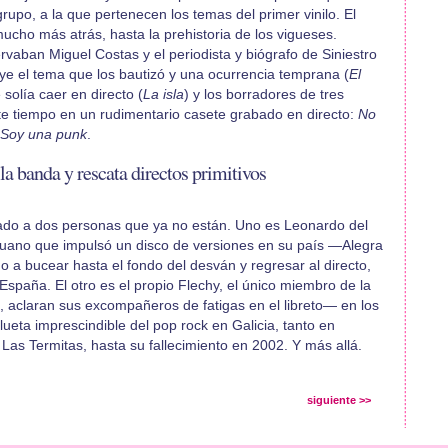
grupo, a la que pertenecen los temas del primer vinilo. El
ucho más atrás, hasta la prehistoria de los vigueses.
aban Miguel Costas y el periodista y biógrafo de Siniestro
ye el tema que los bautizó y una ocurrencia temprana (
El
 solía caer en directo (
La isla
) y los borradores de tres
te tiempo en un rudimentario casete grabado en directo:
No
Soy una punk
.
 la banda y rescata directos primitivos
icado a dos personas que ya no están. Uno es Leonardo del
peruano que impulsó un disco de versiones en su país —Alegra
go a bucear hasta el fondo del desván y regresar al directo,
spaña. El otro es el propio Flechy, el único miembro de la
aclaran sus excompañeros de fatigas en el libreto— en los
ilueta imprescindible del pop rock en Galicia, tanto en
as Termitas, hasta su fallecimiento en 2002. Y más allá.
siguiente >>