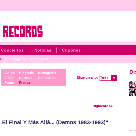
Conciertos
Noticias
Cupones
>
El País [sp]: Artículo "Hasta El ...
Di
Grupo
Biografía
Discografía
Elige un año:
Vídeo
Noticias
Conciertos
Todos
Todos
Fotos
Prensa
siguiente >>
a El Final Y Más Allá... (Demos 1983-1993)"