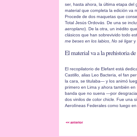
ser, hasta ahora, la última etapa del 
material que completa la edición va m
Procede de dos maquetas que conserv
Total Jesús Ordovás. De una se inclu
aeroplano
). De la otra, un inédito que
clásicos que han sobrevivido todo es
me beses en los labios
,
No sé ligar
y
El material va a la prehistoria de
El recopilatorio de Elefant está ded
Castillo, alias Leo Bacteria, el fan 
la cara, se titulaba— y los animó lue
primero en Lima y ahora también en E
banda que no suena —por desgracia, 
dos vinilos de color chicle. Fue una s
Aerolíneas Federales como luego en L
<< anterior