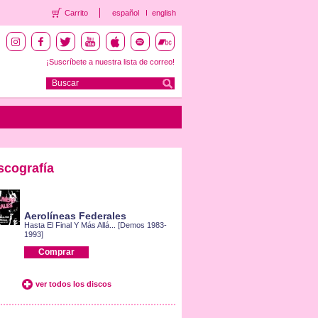
Carrito
español
english
¡Suscríbete a nuestra lista de correo!
scografía
Aerolíneas Federales
Hasta El Final Y Más Allá... [Demos 1983-
1993]
Comprar
ver todos los discos