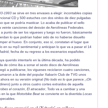
983-1993
se sirve en tres envases a elegir: incontables copias
encional CD y 500 estuches con dos vinilos de diez pulgadas
so que se podría masticar. Lo acaba de publicar el sello
a veinte canciones del desván de Aerolíneas Federales.
 a punto de ser los vigueses y luego no fueron, básicamente
uerdan lo que podrían haber sido de no haberse disuelto
mper el huevo. En conjunto, eso sí, constatan el lugar que
o en su mp3 sentimental y anticipan lo que va a pasar el 14
Madrid, fecha de su regreso a los escenarios españoles.
ya querido intentarlo en la última década, ha podido
a de cómo iba a sonar el sexto disco de Aerolíneas
egó a publicarse, los vigueses reciclaron cuatro canciones,
s sumaron a la dote del popular Xabarín Club de TVG unos
ahora en su versión original (
No todo es lo que parece
,
¡Oh
dinero
) junto a otros cuatro cortes extraídos de aquella
obes el corazón
,
El atracador
, Todo va a cambiar y una
s en la que
Motorbike Beat
se convierte en la divertida
Locas
mpecables.
to disco apareció en el ‘Xabarín’ en gallego