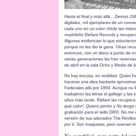
Hasta el final y más allá... Demos 1
digitales, mil ejemplares de un conv
cada uno en un color chicle tan inten
madrileño Elefant Records y recuper
Algunas evidencian lo que estuvieron
porque no les dio la gana. Otras rec
entonces, con un disco a punto de ro
varias generaciones les han reservad
de abril en la sala Ocho y Medio de 
No hay excusa, en realidad. Quien ha
hacerse una idea bastante aproximad
Federales allá por 1993. Aunque no ll
tradujeron las letras al gallego y la
años más tarde. Elefant las recupera 
qué calor!
,
Quiero jamón
y
No tengo 
grabación para el sello DRO:
No me r
versión de sus adorados The Revillo
por ti
. Son maquetas, pero suenan i
No se publicó, pero parte del sex