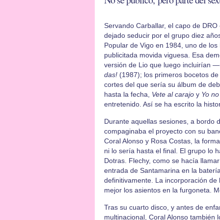
Servando Carballar, el capo de DRO 
dejado seducir por el grupo diez año
Popular de Vigo en 1984, uno de los l
publicitada movida viguesa. Esa demo
versión de Lio que luego incluirían
das!
(1987); los primeros bocetos d
cortes del que sería su álbum de deb
hasta la fecha,
Vete al carajo
y
Yo no
entretenido. Así se ha escrito la histo
Durante aquellas sesiones, a bordo 
compaginaba el proyecto con su banda
Coral Alonso y Rosa Costas, la form
ni lo sería hasta el final. El grupo 
Dotras. Flechy, como se hacía llamar 
entrada de Santamarina en la bater
definitivamente. La incorporación de l
mejor los asientos en la furgoneta. M
Tras su cuarto disco, y antes de enf
multinacional, Coral Alonso también l