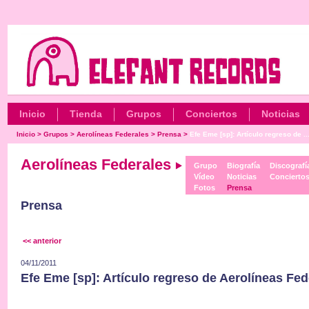
Inicio
Tienda
Grupos
Conciertos
Noticias
Inicio
>
Grupos
>
Aerolíneas Federales
>
Prensa
>
Efe Eme [sp]: Artículo regreso de ..
Aerolíneas Federales
Grupo
Biografía
Discografí
Vídeo
Noticias
Concierto
Fotos
Prensa
Prensa
<< anterior
04/11/2011
Efe Eme [sp]: Artículo regreso de Aerolíneas Fed