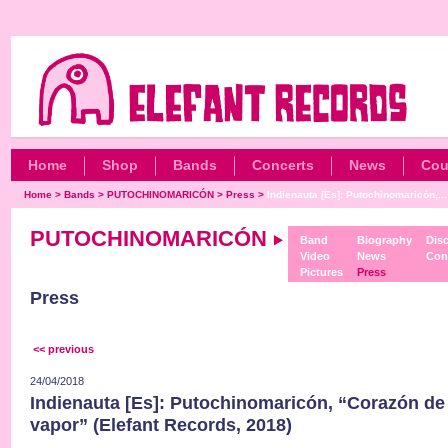
Home
Shop
Bands
Concerts
News
Cou
Home
>
Bands
>
PUTOCHINOMARICÓN
>
Press
>
Indienauta [Es]: Putochinomaricón,...
PUTOCHINOMARICÓN
Band
Biography
Dis
Video
News
Con
Pictures
Press
Press
<< previous
24/04/2018
Indienauta [Es]: Putochinomaricón, “Corazón de
vapor” (Elefant Records, 2018)