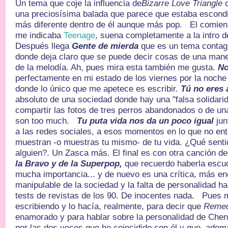
Un tema que coje la influencia de
Bizarre Love Triangle
d
una preciosísima balada que parece que estaba escondid
más diferente dentro de él aunque más pop. El comien
me indicaba
Teenage
, suena completamente a la intro 
Después llega
Gente de mierda
que es un tema contagi
donde deja claro que se puede decir cosas de una mane
de la melodía. Ah, pues mira esta también me gusta.
No
perfectamente en mi estado de los viernes por la noch
donde lo único que me apetece es escribir.
Tú no eres 
absoluto de una sociedad donde hay una "falsa solidarid
compartir las fotos de tres perros abandonados o de u
son too much.
Tu puta vida nos da un poco igual
jun
a las redes sociales, a esos momentos en lo que no ent
muestran -o muestras tu mismo- de tu vida. ¿Qué sentid
alguien?. Un Zasca más. El final es con otra canción d
la Bravo y de la Superpop,
que recuerdo haberla escuc
mucha importancia... y de nuevo es una crítica, más enc
manipulable de la sociedad y la falta de personalidad h
tests de revistas de los 90. De inocentes nada. Pues m
escribiendo y lo hacía, realmente, para decir que
Remed
enamorado y para hablar sobre la personalidad de Chen
por las dos veces que he coincidido con él y que, adem