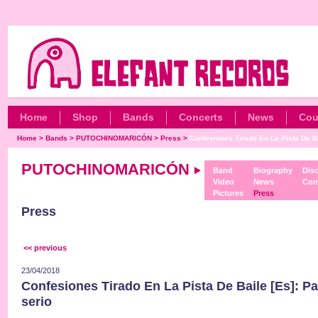
Home
Shop
Bands
Concerts
News
Cou
Home
>
Bands
>
PUTOCHINOMARICÓN
>
Press
>
Confesiones Tirado En La Pista De B.
PUTOCHINOMARICÓN
Band
Biography
Dis
Video
News
Con
Pictures
Press
Press
<< previous
23/04/2018
Confesiones Tirado En La Pista De Baile [Es]: P
serio