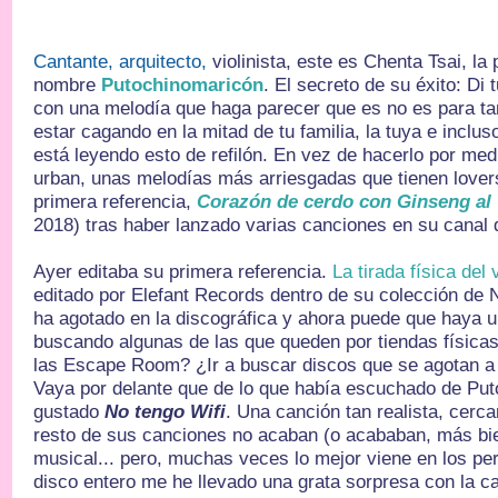
Cantante, arquitecto,
violinista, este es Chenta Tsai, la
nombre
Putochinomaricón
. El secreto de su éxito: Di
con una melodía que haga parecer que es no es para ta
estar cagando en la mitad de tu familia, la tuya e inclu
está leyendo esto de refilón. En vez de hacerlo por medi
urban, unas melodías más arriesgadas que tienen lovers
primera referencia,
Corazón de cerdo con Ginseng al
2018) tras haber lanzado varias canciones en su canal
Ayer editaba su primera referencia.
La tirada física del 
editado por Elefant Records dentro de su colección de 
ha agotado en la discográfica y ahora puede que haya 
buscando algunas de las que queden por tiendas físicas
las Escape Room? ¿Ir a buscar discos que se agotan a
Vaya por delante que de lo que había escuchado de Pu
gustado
No tengo Wifi
. Una canción tan realista, cerc
resto de sus canciones no acaban (o acababan, más bien
musical... pero, muchas veces lo mejor viene en los pe
disco entero me he llevado una grata sorpresa con la c