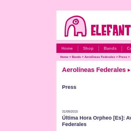
Home
Shop
Bands
C
Home
>
Bands
>
Aerolíneas Federales
>
Press
>
Aerolíneas Federales
Press
31/08/2015
Última Hora Orpheo [Es]: A
Federales