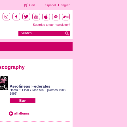
Cart
español
english
Suscribe to our newsletter!
scography
Aerolíneas Federales
Hasta El Final Y Más Allá... [Demos 1983-
1993]
Buy
all albums