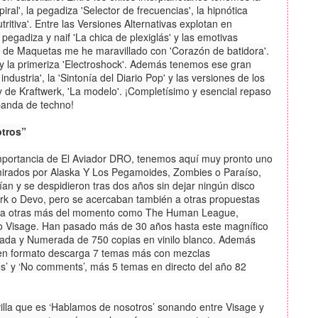
al', la pegadiza 'Selector de frecuencias', la hipnótica
tritiva'. Entre las Versiones Alternativas explotan en
a pegadiza y naif 'La chica de plexiglás' y las emotivas
ado de Maquetas me he maravillado con 'Corazón de batidora'.
y la primeriza 'Electroshock'. Además tenemos ese gran
 industria', la 'Sintonía del Diario Pop' y las versiones de los
 y de Kraftwerk, 'La modelo'. ¡Completísimo y esencial repaso
banda de techno!
tros”
 importancia de El Aviador DRO, tenemos aquí muy pronto uno
mirados por Alaska Y Los Pegamoides, Zombies o Paraíso,
ían y se despidieron tras dos años sin dejar ningún disco
rk o Devo, pero se acercaban también a otras propuestas
 a otras más del momento como The Human League,
o Visage. Han pasado más de 30 años hasta este magnífico
itada y Numerada de 750 copias en vinilo blanco. Además
 en formato descarga 7 temas más con mezclas
s’ y ‘No comments’, más 5 temas en directo del año 82
avilla que es ‘Hablamos de nosotros’ sonando entre Visage y