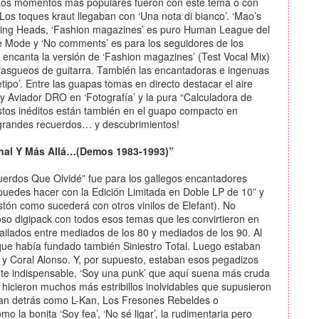
o. Los momentos más populares fueron con este tema o con
 Los toques kraut llegaban con ‘Una nota di bianco’. ‘Mao’s
alking Heads, ‘Fashion magazines’ es puro Human League del
e Mode y ‘No comments’ es para los seguidores de los
encanta la versión de ‘Fashion magazines’ (Test Vocal Mix)
 rasgueos de guitarra. También las encantadoras e ingenuas
etipo’. Entre las guapas tomas en directo destacar el aire
 y Aviador DRO en ‘Fotografía’ y la pura “Calculadora de
 estos inéditos están también en el guapo compacto en
 grandes recuerdos… y descubrimientos!
inal Y Más Allá…(Demos 1983-1993)”
cuerdos Que Olvidé” fue para los gallegos encantadores
puedes hacer con la Edición Limitada en Doble LP de 10” y
astón como sucederá con otros vinilos de Elefant). No
oso digipack con todos esos temas que les convirtieron en
ilados entre mediados de los 80 y mediados de los 90. Al
que había fundado también Siniestro Total. Luego estaban
 y Coral Alonso. Y, por supuesto, estaban esos pegadizos
te indispensable, ‘Soy una punk’ que aquí suena más cruda
 hicieron muchos más estribillos inolvidables que supusieron
ían detrás como L-Kan, Los Fresones Rebeldes o
 la bonita ‘Soy fea’, ‘No sé ligar’, la rudimentaria pero