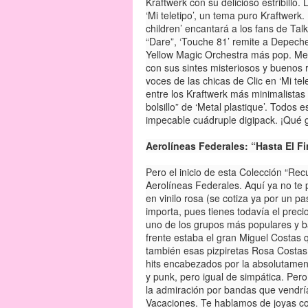
Kraftwerk con su delicioso estribill
‘Mi teletipo’, un tema puro Kraftwerk.
children’ encantará a los fans de T
“Dare”, ‘Touche 81’ remite a Depech
Yellow Magic Orchestra más pop. Me 
con sus sintes misteriosos y buenos
voces de las chicas de Clic en ‘Mi tel
entre los Kraftwerk más minimalistas
bolsillo” de ‘Metal plastique’. Todos
impecable cuádruple digipack. ¡Qué
Aerolíneas Federales: “Hasta El F
Pero el inicio de esta Colección “Re
Aerolíneas Federales. Aquí ya no te 
en vinilo rosa (se cotiza ya por un p
importa, pues tienes todavía el preci
uno de los grupos más populares y ba
frente estaba el gran Miguel Costas 
también esas pizpiretas Rosa Costas
hits encabezados por la absolutamen
y punk, pero igual de simpática. Pero
la admiración por bandas que vendr
Vacaciones. Te hablamos de joyas como