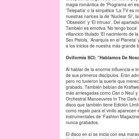
magia romántica de 'Programa en espir
'Telepatía' o la simpática 'La TV es nu
nuestras narices la de 'Nuclear Sí', l
'Obsesión' y 'El intruso'. Del apart
También es emotiva 'No tengo boca' 
villancico titulado 'El nacimiento de la
Sex Pistols, 'Anarquía en el Planeta'
a los inicios de nuestra más grande 
Oviformia SCI: “Hablamos De Noso
Al hablar de la enorme influencia e
de sus primeros discípulos. Eran ad
pero no tuvieron la suerte que merec
grabado. También bebían de Kraftwe
más arriesgadas como Can o Neu! y
Orchestral Manoeuvres In The Dark 
disco que también tiene Edición Lim
como regalo para el vinilo aparecen
instrumentales de ‘Fashion Magazine
nunca grabados.
El disco en sí se inicia con esa mar