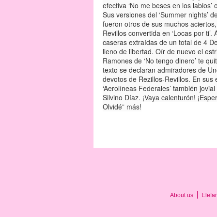
efectiva ‘No me beses en los labios’ o 
Sus versiones del ‘Summer nights’ de 
fueron otros de sus muchos aciertos, 
Revillos convertida en ‘Locas por ti’
caseras extraídas de un total de 4 
lleno de libertad. Oír de nuevo el estr
Ramones de ‘No tengo dinero’ te quita
texto se declaran admiradores de Un
devotos de Rezillos-Revillos. En sus
‘Aerolíneas Federales’ también jovia
Silvino Díaz. ¡Vaya calenturón! ¡Esp
Olvidé” más!
About us
Elefa