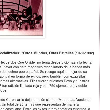
cializados: “Otros Mundos, Otras Estrellas (1979-1982)
Recuerdos Que Olvidé” no tenía desperdicio hasta la fecha.
u favor con este magnífico recopilatorio de la banda más
te del techno pop español. Se recoge aquí lo mejor de su
abitual en forma de éxitos, pero también con exquisitas
tomas alternativas. Ellos fueron nuestros Devo y nuestros
 (en edición limitada roja y con 750 ejemplares) y doble
rqué.
ando Carballar lo deja también clarito. “Maquetas, Versiones
os". Un total de 26 temas que representan de manera
en castellano. Entre los éxitos interplanetarios tenemos la