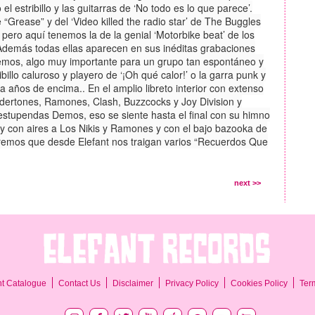
el estribillo y las guitarras de ‘No todo es lo que parece’.
“Grease” y del ‘Video killed the radio star’ de The Buggles
pero aquí tenemos la de la genial ‘Motorbike beat’ de los
. Además todas ellas aparecen en sus inéditas grabaciones
Demos, algo muy importante para un grupo tan espontáneo y
ibillo caluroso y playero de ‘¡Oh qué calor!’ o la garra punk y
 años de encima.. En el amplio libreto interior con extenso
dertones, Ramones, Clash, Buzzcocks y Joy Division y
 estupendas Demos, eso se siente hasta el final con su himno
l y con aires a Los Nikis y Ramones y con el bajo bazooka de
eremos que desde Elefant nos traigan varios “Recuerdos Que
next >>
Ter
nt Catalogue
Contact Us
Disclaimer
Privacy Policy
Cookies Policy