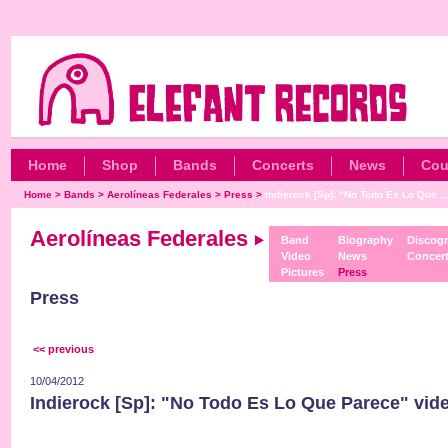
Home
Shop
Bands
Concerts
News
Cou
Home
>
Bands
>
Aerolíneas Federales
>
Press
>
Indierock [Sp]: "No Todo Es Lo Que ..
Aerolíneas Federales
Band
Biography
Discog
Video
News
Concer
Pictures
Press
Press
<< previous
10/04/2012
Indierock [Sp]: "No Todo Es Lo Que Parece" vide