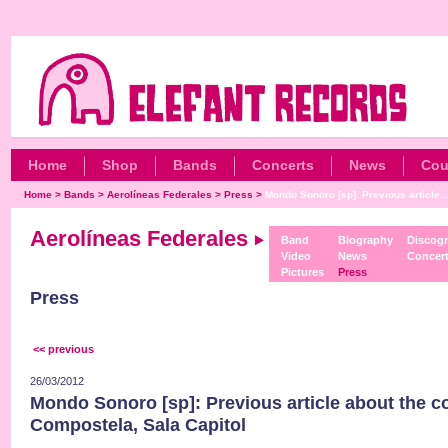
Home
Shop
Bands
Concerts
News
Cou
Home
>
Bands
>
Aerolíneas Federales
>
Press
>
Mondo Sonoro [sp]: Previous article..
Aerolíneas Federales
Band
Biography
Discog
Video
News
Concer
Pictures
Press
Press
<< previous
26/03/2012
Mondo Sonoro [sp]: Previous article about the c
Compostela, Sala Capitol