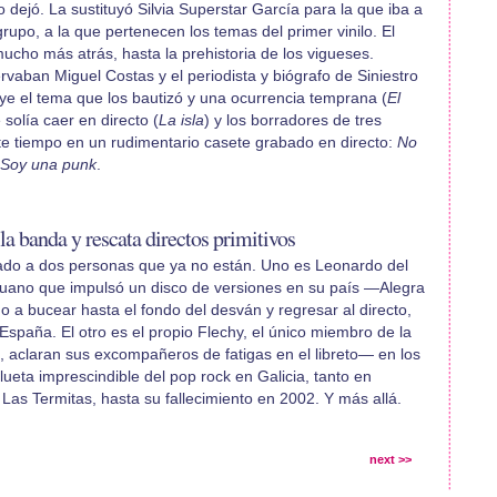
o dejó. La sustituyó Silvia Superstar García para la que iba a
grupo, a la que pertenecen los temas del primer vinilo. El
ucho más atrás, hasta la prehistoria de los vigueses.
aban Miguel Costas y el periodista y biógrafo de Siniestro
ye el tema que los bautizó y una ocurrencia temprana (
El
 solía caer en directo (
La isla
) y los borradores de tres
te tiempo en un rudimentario casete grabado en directo:
No
Soy una punk
.
 la banda y rescata directos primitivos
icado a dos personas que ya no están. Uno es Leonardo del
peruano que impulsó un disco de versiones en su país —Alegra
go a bucear hasta el fondo del desván y regresar al directo,
spaña. El otro es el propio Flechy, el único miembro de la
aclaran sus excompañeros de fatigas en el libreto— en los
ilueta imprescindible del pop rock en Galicia, tanto en
as Termitas, hasta su fallecimiento en 2002. Y más allá.
next >>