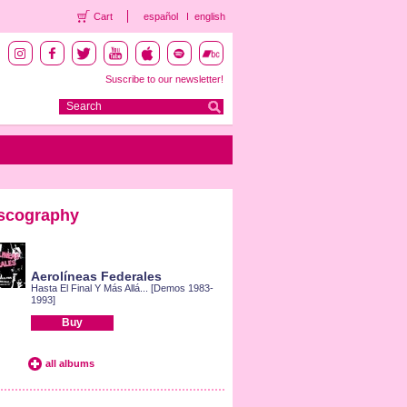
Cart
español
english
Suscribe to our newsletter!
scography
Aerolíneas Federales
Hasta El Final Y Más Allá... [Demos 1983-
1993]
Buy
all albums