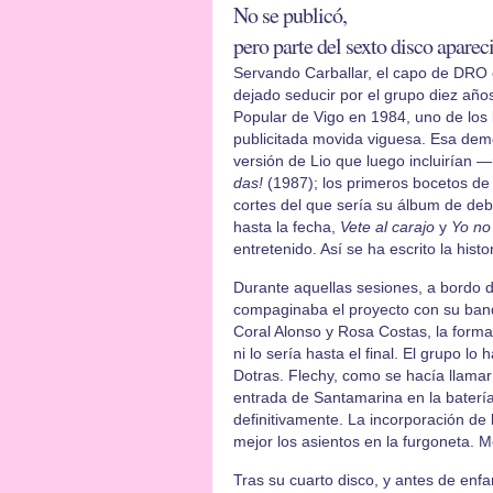
No se publicó,
pero parte del sexto disco aparec
Servando Carballar, el capo de DRO 
dejado seducir por el grupo diez año
Popular de Vigo en 1984, uno de los l
publicitada movida viguesa. Esa demo
versión de Lio que luego incluirían
das!
(1987); los primeros bocetos d
cortes del que sería su álbum de deb
hasta la fecha,
Vete al carajo
y
Yo no
entretenido. Así se ha escrito la histo
Durante aquellas sesiones, a bordo 
compaginaba el proyecto con su banda
Coral Alonso y Rosa Costas, la form
ni lo sería hasta el final. El grupo 
Dotras. Flechy, como se hacía llamar 
entrada de Santamarina en la bater
definitivamente. La incorporación de l
mejor los asientos en la furgoneta. M
Tras su cuarto disco, y antes de enf