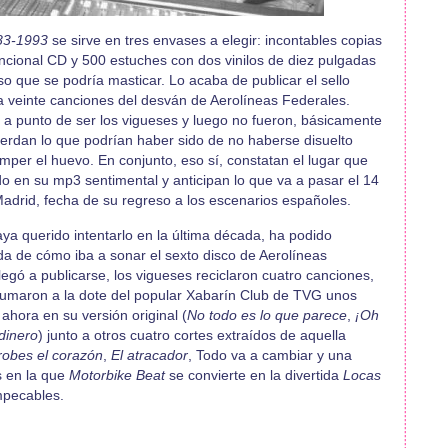
983-1993
se sirve en tres envases a elegir: incontables copias
encional CD y 500 estuches con dos vinilos de diez pulgadas
so que se podría masticar. Lo acaba de publicar el sello
a veinte canciones del desván de Aerolíneas Federales.
 a punto de ser los vigueses y luego no fueron, básicamente
uerdan lo que podrían haber sido de no haberse disuelto
mper el huevo. En conjunto, eso sí, constatan el lugar que
o en su mp3 sentimental y anticipan lo que va a pasar el 14
Madrid, fecha de su regreso a los escenarios españoles.
ya querido intentarlo en la última década, ha podido
a de cómo iba a sonar el sexto disco de Aerolíneas
egó a publicarse, los vigueses reciclaron cuatro canciones,
s sumaron a la dote del popular Xabarín Club de TVG unos
ahora en su versión original (
No todo es lo que parece
,
¡Oh
dinero
) junto a otros cuatro cortes extraídos de aquella
obes el corazón
,
El atracador
, Todo va a cambiar y una
s en la que
Motorbike Beat
se convierte en la divertida
Locas
mpecables.