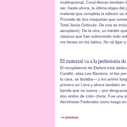
multinacional, Coral Alonso también l
ser, hasta ahora, la última etapa del 
material que completa la edición va m
Procede de dos maquetas que conserv
Total Jesús Ordovás. De una se inclu
aeroplano
). De la otra, un inédito que
clásicos que han sobrevivido todo es
me beses en los labios
,
No sé ligar
y
El material va a la prehistoria de
El recopilatorio de Elefant está ded
Castillo, alias Leo Bacteria, el fan 
la cara, se titulaba— y los animó lue
primero en Lima y ahora también en E
banda que no suena —por desgracia, 
dos vinilos de color chicle. Fue una s
Aerolíneas Federales como luego en L
<< previous