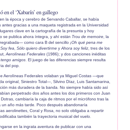
ió en el ‘Xabarín’ en gallego
en la época y cerebro de Servando Caballar, se había
s antes gracias a una maqueta registrada en la Universidad
ugares clave en la cartografía de la presunta y hoy
 se publica ahora íntegra, y ahí están
Trou de memoire
, la
 —regrabada— como cara B del sencillo
¡Oh qué pena me
e
Soy fea
,
Sólo quiero divertirme
y
Ahora soy feliz
, tres de los
ut,
Aerolíneas Federales
(1986); y dos canciones inéditas
 tengo amigos
. El juego de las diferencias siempre resulta
ria del pop.
de Aerolíneas Federales volaban ya Miguel Costas —que
 original, Siniestro Total—, Silvino Díaz, Luis Santamarina,
ación más duradera de la banda. No siempre había sido así
lo habían perpetrado dos años antes los dos primeros con Juan
Dotras, cambiaría la caja de ritmos por el micrófono tras la
ía un año más tarde. Poco después abandonaría
as aerolinettes, Coral y Rosa, no solo obligaba a repartir
odificaba también la trayectoria musical del vuelo.
angarse en la ingrata aventura de publicar con una