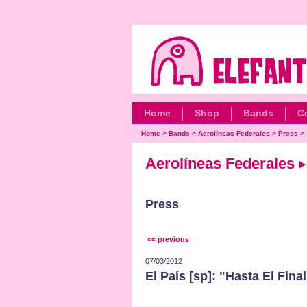
Home
Shop
Bands
C
Home
>
Bands
>
Aerolíneas Federales
>
Press
>
Aerolíneas Federales
Press
<< previous
07/03/2012
El País [sp]: "Hasta El Fina