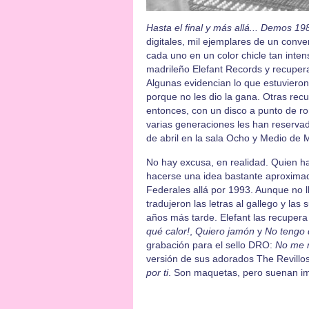
Hasta el final y más allá... Demos 1
digitales, mil ejemplares de un conv
cada uno en un color chicle tan inten
madrileño Elefant Records y recuper
Algunas evidencian lo que estuvieron
porque no les dio la gana. Otras rec
entonces, con un disco a punto de ro
varias generaciones les han reservad
de abril en la sala Ocho y Medio de 
No hay excusa, en realidad. Quien ha
hacerse una idea bastante aproximad
Federales allá por 1993. Aunque no ll
tradujeron las letras al gallego y la
años más tarde. Elefant las recupera 
qué calor!
,
Quiero jamón
y
No tengo 
grabación para el sello DRO:
No me r
versión de sus adorados The Revillo
por ti
. Son maquetas, pero suenan i