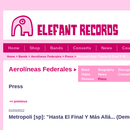
Home
Shop
Bands
Concerts
News
Cou
Home
>
Bands
>
Aerolíneas Federales
>
Press
>
Metropoli [sp]: "Hasta El Final Y M...
Aerolíneas Federales
Band
Biography
Discog
Video
News
Concer
Pictures
Press
Press
<< previous
01/03/2012
Metropoli [sp]: "Hasta El Final Y Más Allá... (De