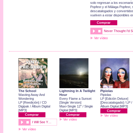
solo regresan a los escenario
Popfest y el Málaga Popfest, 
descatalogados y convertidos 
vuelven a estar disponibles e
Comprar
Never Thought I'd 
Ver vídeo
The School
Lightning In A Twilight
Pipiolas
Wasting Away And
Hour
Pipiolas
Wondering
Every Flame a Sunset
LP [Edición Deluxe]
LP [Reedición] / CD
[Single Version]
[Descatalogado] / LP /
Digipak / Álbum Digital
Maxi-Single 12" / Single
Álbum Digital [MP3]
[MP3]
Digital [MP3]
Comprar
Comprar
Comprar
Ver vídeo
Ver vídeo
I Will See Y…
Ver vídeo