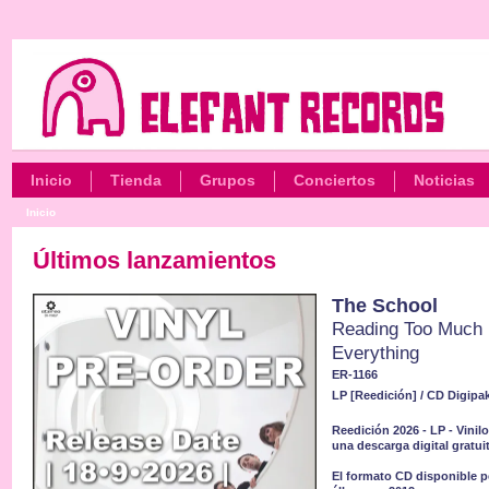
Inicio
Tienda
Grupos
Conciertos
Noticias
Inicio
Últimos lanzamientos
The School
Reading Too Much I
Everything
ER-1166
LP [Reedición] / CD Digipak
Reedición 2026 - LP - Vinil
una descarga digital gratui
El formato CD disponible pe