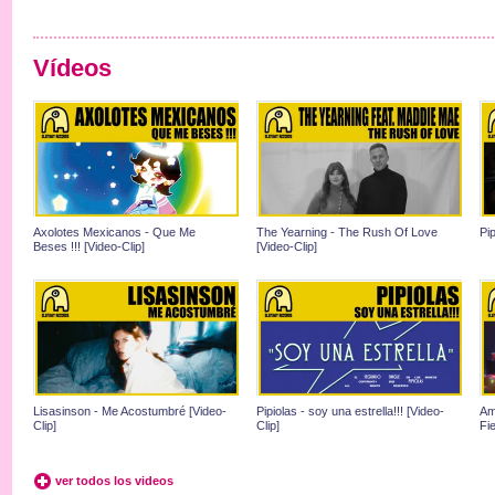
Vídeos
Axolotes Mexicanos - Que Me
The Yearning - The Rush Of Love
Pip
Beses !!! [Video-Clip]
[Video-Clip]
Lisasinson - Me Acostumbré [Video-
Pipiolas - soy una estrella!!! [Video-
Am
Clip]
Clip]
Fie
ver todos los videos