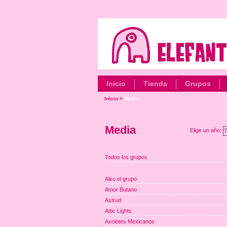
Inicio
Tienda
Grupos
Inicio
>
Media
Media
Elige un año:
T
Todos los grupos
Aiko el grupo
Amor Butano
Astrud
Attic Lights
Axolotes Mexicanos