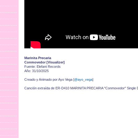
Marinita Precaria
Conmovedor [Visualizer]
Fuente: Elefant Records
Año: 31/10/2025
Creado y Animado por Ayo Vega
[
@ayo_vega
]
Canción extraída de ER-D410 MARINITA PRECARIA "Conmovedor" Single Di