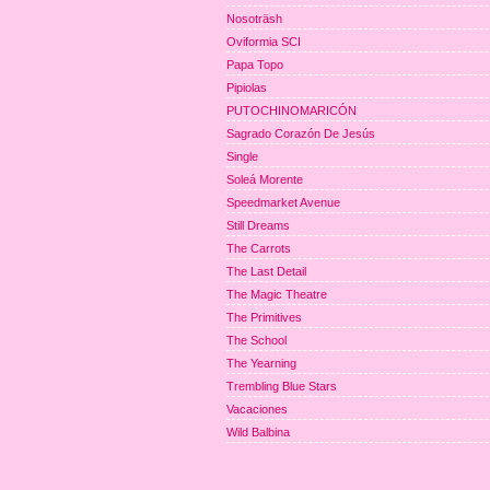
Nosoträsh
Oviformia SCI
Papa Topo
Pipiolas
PUTOCHINOMARICÓN
Sagrado Corazón De Jesús
Single
Soleá Morente
Speedmarket Avenue
Still Dreams
The Carrots
The Last Detail
The Magic Theatre
The Primitives
The School
The Yearning
Trembling Blue Stars
Vacaciones
Wild Balbina