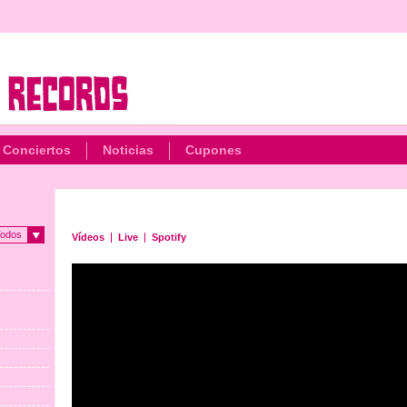
Conciertos
Noticias
Cupones
odos
Vídeos
Live
Spotify