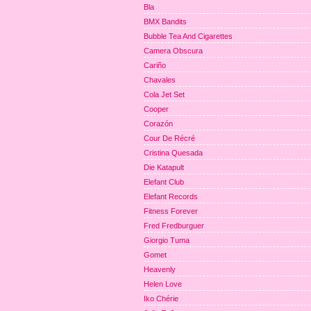
Bla
BMX Bandits
Bubble Tea And Cigarettes
Camera Obscura
Cariño
Chavales
Cola Jet Set
Cooper
Corazón
Cour De Récré
Cristina Quesada
Die Katapult
Elefant Club
Elefant Records
Fitness Forever
Fred Fredburguer
Giorgio Tuma
Gomet
Heavenly
Helen Love
Iko Chérie