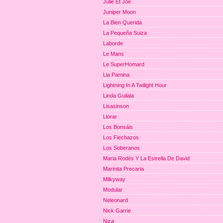
Julie Et Joe
Juniper Moon
La Bien Querida
La Pequeña Suiza
Laborde
Le Mans
Le SuperHomard
Lia Pamina
Lightning In A Twilight Hour
Linda Guilala
Lisasinson
Llorar
Los Bonsáis
Los Flechazos
Los Soberanos
Maria Rodés Y La Estrella De David
Marinita Precaria
Milkyway
Modular
Neleonard
Nick Garrie
Niza