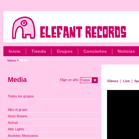
Inicio
Tienda
Grupos
Conciertos
Noticias
Inicio
>
Media
Media
Elige un año:
Todos
Vídeos
Live
Sp
Todos los grupos
Aiko el grupo
Amor Butano
Astrud
Attic Lights
Axolotes Mexicanos