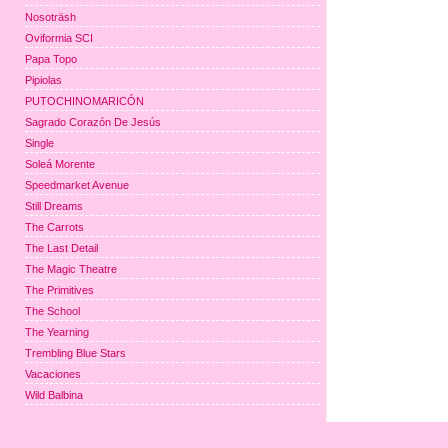
Nosoträsh
Oviformia SCI
Papa Topo
Pipiolas
PUTOCHINOMARICÓN
Sagrado Corazón De Jesús
Single
Soleá Morente
Speedmarket Avenue
Still Dreams
The Carrots
The Last Detail
The Magic Theatre
The Primitives
The School
The Yearning
Trembling Blue Stars
Vacaciones
Wild Balbina