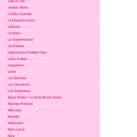
Julie Et Joe
Juniper Moon
La Bien Querida
La Pequeña Suiza
Laborde
Le Mans
Le SuperHomard
Lia Pamina
Lightning In A Twilight Hour
Linda Guilala
Lisasinson
Llorar
Los Bonsáis
Los Flechazos
Los Soberanos
Maria Rodés Y La Estrella De David
Marinita Precaria
Milkyway
Modular
Neleonard
Nick Garrie
Niza