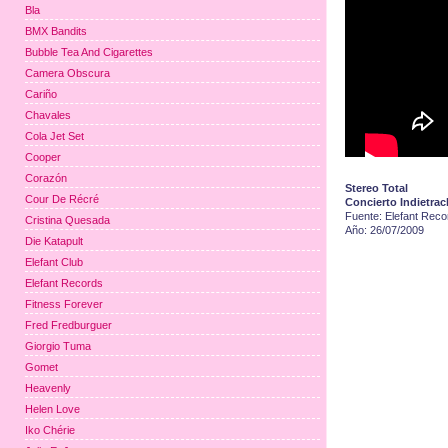
Bla
BMX Bandits
Bubble Tea And Cigarettes
Camera Obscura
Cariño
Chavales
Cola Jet Set
Cooper
Corazón
Stereo Total
Cour De Récré
Concierto Indietrac
Fuente: Elefant Reco
Cristina Quesada
Año: 26/07/2009
Die Katapult
Elefant Club
Elefant Records
Fitness Forever
Fred Fredburguer
Giorgio Tuma
Gomet
Heavenly
Helen Love
Iko Chérie