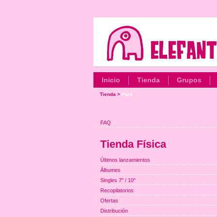
Inicio
Tienda
Grupos
Tienda
>
Puré
FAQ
Tienda Física
Últimos lanzamientos
Álbumes
Singles 7" / 10"
Recopilatorios
Ofertas
Distribución