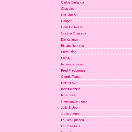
Carlos Berlanga
Chavales
Cola Jet Set
Cooper
Cour De Récré
Cristina Quesada
Die Katapult
Elefant Records
Entre Ríos
Family
Fitness Forever
Fred Fredburguer
Giorgio Tuma
Helen Love
Ibon Errazkin
Iko Chérie
interrogación amor
Julie Et Joe
Juniper Moon
La Bien Querida
La Casa Azul