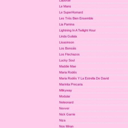
Laborde
Le Mans
Le SuperHomard
Les Très Bien Ensemble
Lia Pamina
Lightning In A Twilight Hour
Linda Guilala
Lisasinson
Los Bonsáis
Los Flechazos
Lucky Soul
Maddie Mae
Maria Rodés
Maria Rodés Y La Estrella De David
Marinita Precaria
Milkyway
Modular
Neleonard
Nevver
Nick Garrie
Niza
Nos Miran