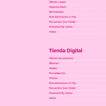
Últimas copias
Segunda Mano
Merchandise
New Adventures In Pop
Recuerdos Que Olvidé
Reworked By Series
Vinilos
Tienda Digital
Últimos lanzamientos
Álbumes
Singles
Recopilatorios
Ofertas
New Adventures In Pop
Recuerdos Que Olvidé
Reworked By Series
Varios