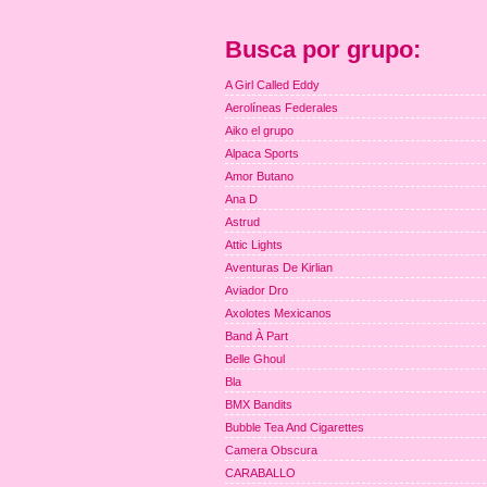
Busca por grupo:
A Girl Called Eddy
Aerolíneas Federales
Aiko el grupo
Alpaca Sports
Amor Butano
Ana D
Astrud
Attic Lights
Aventuras De Kirlian
Aviador Dro
Axolotes Mexicanos
Band À Part
Belle Ghoul
Bla
BMX Bandits
Bubble Tea And Cigarettes
Camera Obscura
CARABALLO