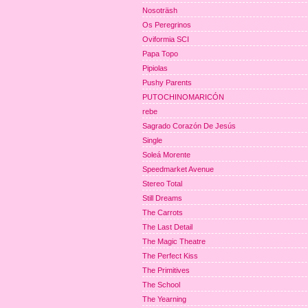
Nosoträsh
Os Peregrinos
Oviformia SCI
Papa Topo
Pipiolas
Pushy Parents
PUTOCHINOMARICÓN
rebe
Sagrado Corazón De Jesús
Single
Soleá Morente
Speedmarket Avenue
Stereo Total
Still Dreams
The Carrots
The Last Detail
The Magic Theatre
The Perfect Kiss
The Primitives
The School
The Yearning