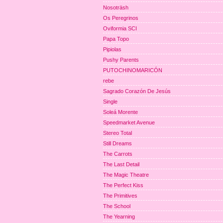
Nosoträsh
Os Peregrinos
Oviformia SCI
Papa Topo
Pipiolas
Pushy Parents
PUTOCHINOMARICÓN
rebe
Sagrado Corazón De Jesús
Single
Soleá Morente
Speedmarket Avenue
Stereo Total
Still Dreams
The Carrots
The Last Detail
The Magic Theatre
The Perfect Kiss
The Primitives
The School
The Yearning