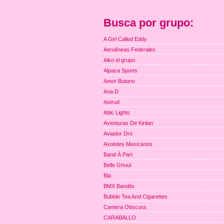
Busca por grupo:
A Girl Called Eddy
Aerolíneas Federales
Aiko el grupo
Alpaca Sports
Amor Butano
Ana D
Astrud
Attic Lights
Aventuras De Kirlian
Aviador Dro
Axolotes Mexicanos
Band À Part
Belle Ghoul
Bla
BMX Bandits
Bubble Tea And Cigarettes
Camera Obscura
CARABALLO