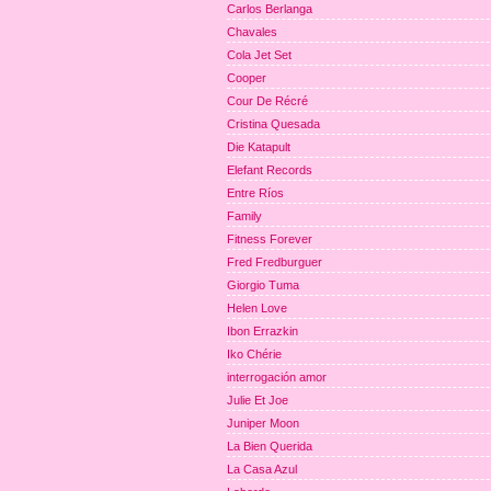
Carlos Berlanga
Chavales
Cola Jet Set
Cooper
Cour De Récré
Cristina Quesada
Die Katapult
Elefant Records
Entre Ríos
Family
Fitness Forever
Fred Fredburguer
Giorgio Tuma
Helen Love
Ibon Errazkin
Iko Chérie
interrogación amor
Julie Et Joe
Juniper Moon
La Bien Querida
La Casa Azul