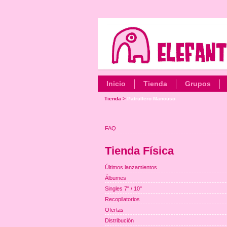
Inicio
Tienda
Grupos
Tienda
>
Patrullero Mancuso
FAQ
Tienda Física
Últimos lanzamientos
Álbumes
Singles 7" / 10"
Recopilatorios
Ofertas
Distribución