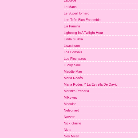
Laborde
Le Mans
Le SuperHomard
Les Très Bien Ensemble
Lia Pamina
Lightning In A Twilight Hour
Linda Guilala
Lisasinson
Los Bonsáis
Los Flechazos
Lucky Soul
Maddie Mae
Maria Rodés
Maria Rodés Y La Estrella De David
Marinita Precaria
Milkyway
Modular
Neleonard
Nevver
Nick Garrie
Niza
Nos Miran