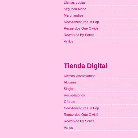
Últimas copias
Segunda Mano
Merchandise
New Adventures In Pop
Recuerdos Que Olvidé
Reworked By Series
Vinilos
Tienda Digital
Últimos lanzamientos
Álbumes
Singles
Recopilatorios
Ofertas
New Adventures In Pop
Recuerdos Que Olvidé
Reworked By Series
Varios