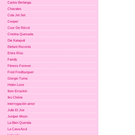
Carlos Berlanga
Chavales
Cola Jet Set
Cooper
Cour De Récré
Cristina Quesada
Die Katapult
Elefant Records
Entre Ríos
Family
Fitness Forever
Fred Fredburguer
Giorgio Tuma
Helen Love
Ibon Errazkin
Iko Chérie
interrogación amor
Julie Et Joe
Juniper Moon
La Bien Querida
La Casa Azul