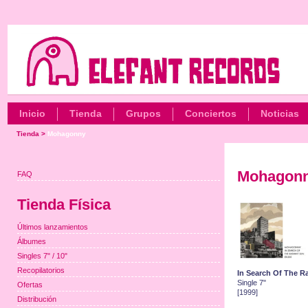
Inicio
Tienda
Grupos
Conciertos
Noticias
Tienda
>
Mohagonny
Mohagon
FAQ
Tienda Física
Últimos lanzamientos
Álbumes
Singles 7" / 10"
Recopilatorios
In Search Of The R
Single 7"
Ofertas
[1999]
Distribución