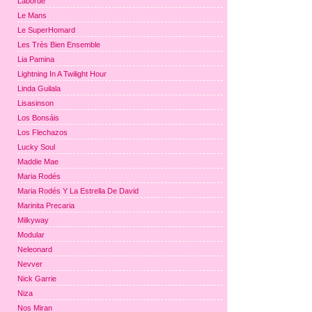
Laborde
Le Mans
Le SuperHomard
Les Très Bien Ensemble
Lia Pamina
Lightning In A Twilight Hour
Linda Guilala
Lisasinson
Los Bonsáis
Los Flechazos
Lucky Soul
Maddie Mae
Maria Rodés
Maria Rodés Y La Estrella De David
Marinita Precaria
Milkyway
Modular
Neleonard
Nevver
Nick Garrie
Niza
Nos Miran