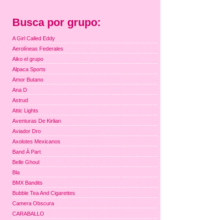
Busca por grupo:
A Girl Called Eddy
Aerolíneas Federales
Aiko el grupo
Alpaca Sports
Amor Butano
Ana D
Astrud
Attic Lights
Aventuras De Kirlian
Aviador Dro
Axolotes Mexicanos
Band À Part
Belle Ghoul
Bla
BMX Bandits
Bubble Tea And Cigarettes
Camera Obscura
CARABALLO