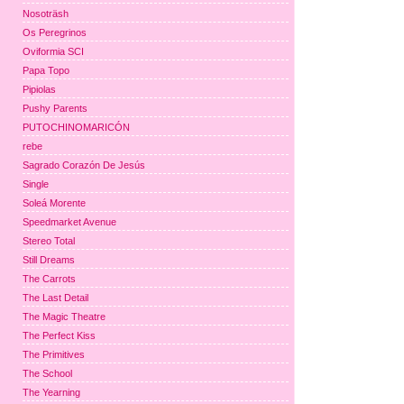
Nosoträsh
Os Peregrinos
Oviformia SCI
Papa Topo
Pipiolas
Pushy Parents
PUTOCHINOMARICÓN
rebe
Sagrado Corazón De Jesús
Single
Soleá Morente
Speedmarket Avenue
Stereo Total
Still Dreams
The Carrots
The Last Detail
The Magic Theatre
The Perfect Kiss
The Primitives
The School
The Yearning